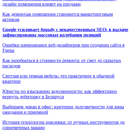
дизайн помещения влияет на продажи
Как демонтаж помещения становится маркетинговым
активом
Google усиливает борьбу с некачественным SEO: в выдаче
зафиксированы массовые колебания позиций
Ошибки начинающих веб-дизайнеров при создании сайта в
Figma
Как разобраться в стоимости ремонта: от смет до скрытых
расходов
Светлая или темная мебель: что практичнее в обычной
квартире
Юристы по взысканию задолженности: как эффективно
вернуть дебиторку в Беларуси
Выбираем диван в офис: критерии долговечности для зоны
ожидания и приемной
История технологии циклевки: от ручных инструментов до
современных машин