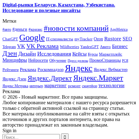
Digital-рынки Беларуси, Казахстана, Узбекистана.
Исследование и полезные инсайты
Метки
#новости компаний
#деньги
#кризис
#авто
AppMetrica
Google
Rustore
SEO
myTracker
Ozon
ChatGPT
IT-специалисты
VK Реклама
VK
Бизнес
Авито
Wildberries
Telegram
YandexGPT
Дзен
Дизайн
Исследования
Кейсы
Маркетплейс
Курсы
Минцифры
ПромоСтраницы
Нейросети
Обучение
Пресс-релизы
РСЯ
Яндекс
Реклама
Роскомнадзор
Яндекс.Вебмастер
Рейтинги
Яндекс.Маркет
Яндекс.Директ
Яндекс.Дзен
маркетинг
технологии
ремонт
Яндекс.Метрика
интерьер
смартфон
Реклама
© 2026 - Новый маркетинг. Все права защищены.
Любое копирование материалов с нашего ресурса разрешается
только с обратной активной ссылкой на страницу статьи.
Все материалы опубликованные на сайте взяты с открытых
источников и других порталов интернета, все права на
авторство принадлежат их законным владельцам.
Sign in