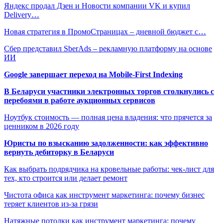
Яндекс продал Дзен и Новости компании VK и купил
Delivery…
Новая стратегия в ПромоСтраницах – дневной бюджет с…
Сбер представил SberAds – рекламную платформу на основе
ИИ
Google завершает переход на Mobile-First Indexing
В Беларуси участники электронных торгов столкнулись с
перебоями в работе аукционных сервисов
Ноутбук стоимость — полная цена владения: что прячется за
ценником в 2026 году
Юристы по взысканию задолженности: как эффективно
вернуть дебиторку в Беларуси
Как выбрать подрядчика на кровельные работы: чек-лист для
тех, кто строится или делает ремонт
Чистота офиса как инструмент маркетинга: почему бизнес
теряет клиентов из-за грязи
Натяжные потолки как инструмент маркетинга: почему