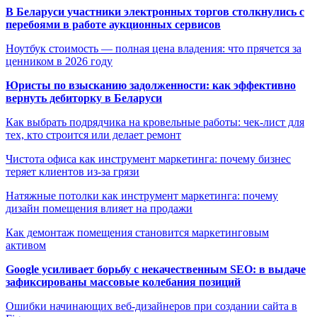
В Беларуси участники электронных торгов столкнулись с
перебоями в работе аукционных сервисов
Ноутбук стоимость — полная цена владения: что прячется за
ценником в 2026 году
Юристы по взысканию задолженности: как эффективно
вернуть дебиторку в Беларуси
Как выбрать подрядчика на кровельные работы: чек-лист для
тех, кто строится или делает ремонт
Чистота офиса как инструмент маркетинга: почему бизнес
теряет клиентов из-за грязи
Натяжные потолки как инструмент маркетинга: почему
дизайн помещения влияет на продажи
Как демонтаж помещения становится маркетинговым
активом
Google усиливает борьбу с некачественным SEO: в выдаче
зафиксированы массовые колебания позиций
Ошибки начинающих веб-дизайнеров при создании сайта в