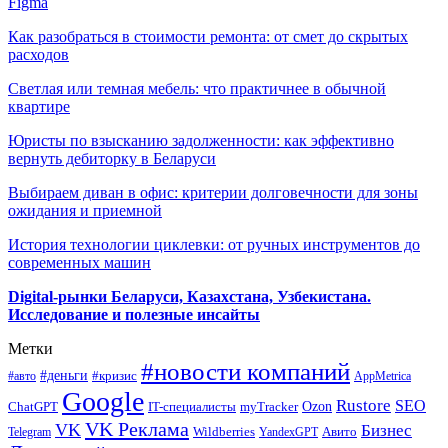
Figma
Как разобраться в стоимости ремонта: от смет до скрытых
расходов
Светлая или темная мебель: что практичнее в обычной
квартире
Юристы по взысканию задолженности: как эффективно
вернуть дебиторку в Беларуси
Выбираем диван в офис: критерии долговечности для зоны
ожидания и приемной
История технологии циклевки: от ручных инструментов до
современных машин
Digital-рынки Беларуси, Казахстана, Узбекистана.
Исследование и полезные инсайты
Метки
#новости компаний
#деньги
#кризис
#авто
AppMetrica
Google
Rustore
SEO
myTracker
Ozon
ChatGPT
IT-специалисты
VK Реклама
VK
Бизнес
Авито
Wildberries
Telegram
YandexGPT