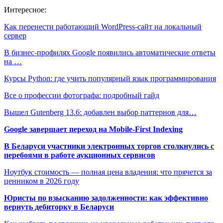
Интересное:
Как перенести работающий WordPress-сайт на локальный
сервер
В бизнес-профилях Google появились автоматические ответы
на …
Курсы Python: где учить популярный язык программирования
Все о профессии фотографа: подробный гайд
Вышел Gutenberg 13.6: добавлен выбор паттернов для…
Google завершает переход на Mobile-First Indexing
В Беларуси участники электронных торгов столкнулись с
перебоями в работе аукционных сервисов
Ноутбук стоимость — полная цена владения: что прячется за
ценником в 2026 году
Юристы по взысканию задолженности: как эффективно
вернуть дебиторку в Беларуси