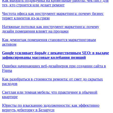
Как выбрать подрядчика на кровельные работы: чек-лист для
тех, кто строится или делает ремонт
Чистота офиса как инструмент маркетинга: почему бизнес
теряет клиентов из-за грязи
Натяжные потолки как инструмент маркетинга: почему
дизайн помещения влияет на продажи
Как демонтаж помещения становится маркетинговым
активом
Google усиливает борьбу с некачественным SEO: в выдаче
зафиксированы массовые колебания позиций
Ошибки начинающих веб-дизайнеров при создании сайта в
Figma
Как разобраться в стоимости ремонта: от смет до скрытых
расходов
Светлая или темная мебель: что практичнее в обычной
квартире
Юристы по взысканию задолженности: как эффективно
вернуть дебиторку в Беларуси