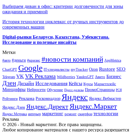
Выбираем диван в офис: критерии долговечности для зоны
ожидания и приемной
История технологии циклевки: от ручных инструментов до
современных машин
Digital-рынки Беларуси, Казахстана, Узбекистана.
Исследование и полезные инсайты
Метки
#новости компаний
#деньги
#кризис
#авто
AppMetrica
Google
Rustore
SEO
myTracker
Ozon
ChatGPT
IT-специалисты
VK Реклама
VK
Бизнес
Авито
Wildberries
Telegram
YandexGPT
Дзен
Дизайн
Исследования
Кейсы
Маркетплейс
Курсы
Минцифры
ПромоСтраницы
Нейросети
Обучение
Пресс-релизы
РСЯ
Яндекс
Реклама
Роскомнадзор
Яндекс.Вебмастер
Рейтинги
Яндекс.Маркет
Яндекс.Директ
Яндекс.Дзен
маркетинг
технологии
ремонт
Яндекс.Метрика
интерьер
смартфон
Реклама
© 2026 - Новый маркетинг. Все права защищены.
Любое копирование материалов с нашего ресурса разрешается