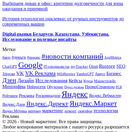
Выбираем диван в офис: критерии долговечности для зоны
ожидания и приемной
История технологии циклевки: от ручных инструментов до
современных машин
Digital-рынки Беларуси, Казахстана, Узбекистана.
Исследование и полезные инсайты
Метки
#новости компаний
#деньги
#кризис
#авто
AppMetrica
Google
Rustore
SEO
myTracker
Ozon
ChatGPT
IT-специалисты
VK Реклама
VK
Бизнес
Авито
Wildberries
Telegram
YandexGPT
Дзен
Дизайн
Исследования
Кейсы
Маркетплейс
Курсы
Минцифры
ПромоСтраницы
Нейросети
Обучение
Пресс-релизы
РСЯ
Яндекс
Реклама
Роскомнадзор
Яндекс.Вебмастер
Рейтинги
Яндекс.Маркет
Яндекс.Директ
Яндекс.Дзен
маркетинг
технологии
ремонт
Яндекс.Метрика
интерьер
смартфон
Реклама
© 2026 - Новый маркетинг. Все права защищены.
Любое копирование материалов с нашего ресурса разрешается