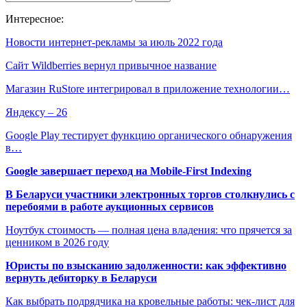
Интересное:
Новости интернет-рекламы за июль 2022 года
Сайт Wildberries вернул привычное название
Магазин RuStore интегрировал в приложение технологии…
Яндексу – 26
Google Play тестирует функцию органического обнаружения
в…
Google завершает переход на Mobile-First Indexing
В Беларуси участники электронных торгов столкнулись с
перебоями в работе аукционных сервисов
Ноутбук стоимость — полная цена владения: что прячется за
ценником в 2026 году
Юристы по взысканию задолженности: как эффективно
вернуть дебиторку в Беларуси
Как выбрать подрядчика на кровельные работы: чек-лист для