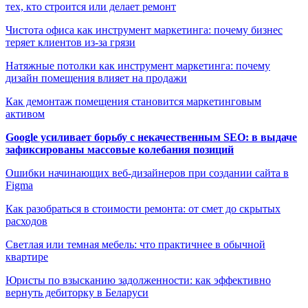
тех, кто строится или делает ремонт
Чистота офиса как инструмент маркетинга: почему бизнес
теряет клиентов из-за грязи
Натяжные потолки как инструмент маркетинга: почему
дизайн помещения влияет на продажи
Как демонтаж помещения становится маркетинговым
активом
Google усиливает борьбу с некачественным SEO: в выдаче
зафиксированы массовые колебания позиций
Ошибки начинающих веб-дизайнеров при создании сайта в
Figma
Как разобраться в стоимости ремонта: от смет до скрытых
расходов
Светлая или темная мебель: что практичнее в обычной
квартире
Юристы по взысканию задолженности: как эффективно
вернуть дебиторку в Беларуси