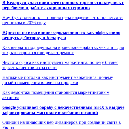
В Беларуси участники электронных торгов столкнулись с
перебоями в работе аукционных сервисов
Ноутбук стоимость — полная цена владения: что прячется за
ценником в 2026 году
Юристы по взысканию задолженности: как эффективно
вернуть дебиторку в Беларуси
Как выбрать подрядчика на кровельные работы: чек-лист для
тех, кто строится или делает ремонт
Чистота офиса как инструмент маркетинга: почему бизнес
теряет клиентов из-за грязи
Натяжные потолки как инструмент маркетинга: почему
дизайн помещения влияет на продажи
Как демонтаж помещения становится маркетинговым
активом
Google усиливает борьбу с некачественным SEO: в выдаче
зафиксированы массовые колебания позиций
Ошибки начинающих веб-дизайнеров при создании сайта в
Figma