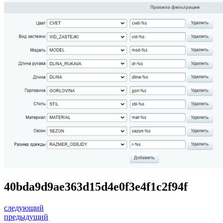
40bda9d9ae363d15d4e0f3e4f1c2f94f
следующий
предыдущий