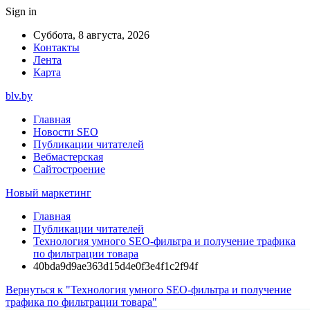
Sign in
Суббота, 8 августа, 2026
Контакты
Лента
Карта
blv.by
Главная
Новости SEO
Публикации читателей
Вебмастерская
Сайтостроение
Новый маркетинг
Главная
Публикации читателей
Технология умного SEO-фильтра и получение трафика
по фильтрации товара
40bda9d9ae363d15d4e0f3e4f1c2f94f
Вернуться к "Технология умного SEO-фильтра и получение
трафика по фильтрации товара"