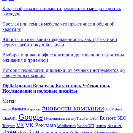
Как разобраться в стоимости ремонта: от смет до скрытых
расходов
Светлая или темная мебель: что практичнее в обычной
квартире
Юристы по взысканию задолженности: как эффективно
вернуть дебиторку в Беларуси
Выбираем диван в офис: критерии долговечности для зоны
ожидания и приемной
История технологии циклевки: от ручных инструментов до
современных машин
Digital-рынки Беларуси, Казахстана, Узбекистана.
Исследование и полезные инсайты
Метки
#новости компаний
#деньги
#кризис
#авто
AppMetrica
Google
Rustore
SEO
myTracker
Ozon
ChatGPT
IT-специалисты
VK Реклама
VK
Бизнес
Авито
Wildberries
Telegram
YandexGPT
Дзен
Дизайн
Исследования
Кейсы
Маркетплейс