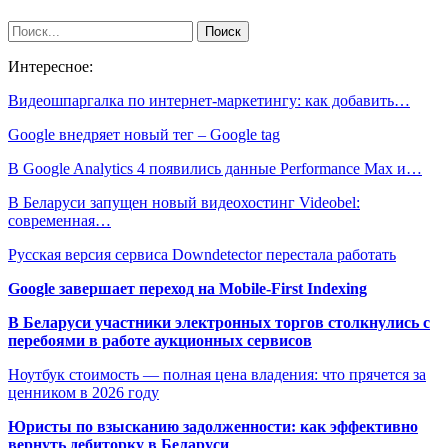
Интересное:
Видеошпаргалка по интернет-маркетингу: как добавить…
Google внедряет новый тег – Google tag
В Google Analytics 4 появились данные Performance Max и…
В Беларуси запущен новый видеохостинг Videobel:
современная…
Русская версия сервиса Downdetector перестала работать
Google завершает переход на Mobile-First Indexing
В Беларуси участники электронных торгов столкнулись с
перебоями в работе аукционных сервисов
Ноутбук стоимость — полная цена владения: что прячется за
ценником в 2026 году
Юристы по взысканию задолженности: как эффективно
вернуть дебиторку в Беларуси