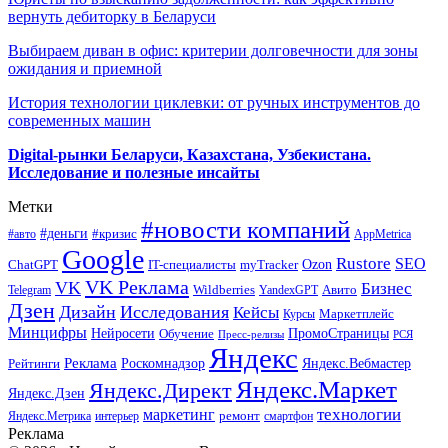
вернуть дебиторку в Беларуси
Выбираем диван в офис: критерии долговечности для зоны
ожидания и приемной
История технологии циклевки: от ручных инструментов до
современных машин
Digital-рынки Беларуси, Казахстана, Узбекистана.
Исследование и полезные инсайты
Метки
#новости компаний
#деньги
#кризис
#авто
AppMetrica
Google
Rustore
SEO
myTracker
Ozon
ChatGPT
IT-специалисты
VK Реклама
VK
Бизнес
Авито
Wildberries
Telegram
YandexGPT
Дзен
Дизайн
Исследования
Кейсы
Маркетплейс
Курсы
Минцифры
ПромоСтраницы
Нейросети
Обучение
Пресс-релизы
РСЯ
Яндекс
Реклама
Роскомнадзор
Яндекс.Вебмастер
Рейтинги
Яндекс.Маркет
Яндекс.Директ
Яндекс.Дзен
маркетинг
технологии
ремонт
Яндекс.Метрика
интерьер
смартфон
Реклама