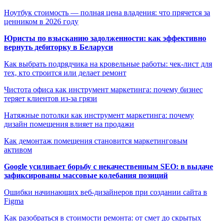
Ноутбук стоимость — полная цена владения: что прячется за
ценником в 2026 году
Юристы по взысканию задолженности: как эффективно
вернуть дебиторку в Беларуси
Как выбрать подрядчика на кровельные работы: чек-лист для
тех, кто строится или делает ремонт
Чистота офиса как инструмент маркетинга: почему бизнес
теряет клиентов из-за грязи
Натяжные потолки как инструмент маркетинга: почему
дизайн помещения влияет на продажи
Как демонтаж помещения становится маркетинговым
активом
Google усиливает борьбу с некачественным SEO: в выдаче
зафиксированы массовые колебания позиций
Ошибки начинающих веб-дизайнеров при создании сайта в
Figma
Как разобраться в стоимости ремонта: от смет до скрытых