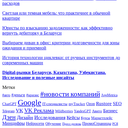
расходов
Светлая или темная мебель: что практичнее в обычной
квартире
Юристы по взысканию задолженности: как эффективно
вернуть дебиторку в Беларуси
Выбираем диван в офис: критерии долговечности для зоны
ожидания и приемной
История технологии циклевки: от ручных инструментов до
современных машин
Digital-рынки Беларуси, Казахстана, Узбекистана.
Исследование и полезные инсайты
Метки
#новости компаний
#деньги
#кризис
#авто
AppMetrica
Google
Rustore
SEO
myTracker
Ozon
ChatGPT
IT-специалисты
VK Реклама
VK
Бизнес
Авито
Wildberries
Telegram
YandexGPT
Дзен
Дизайн
Исследования
Кейсы
Маркетплейс
Курсы
Минцифры
ПромоСтраницы
Нейросети
Обучение
Пресс-релизы
РСЯ