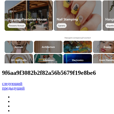
9f6aa9f3082b2f82a56b5679f19e8be6
следующий
предыдущий