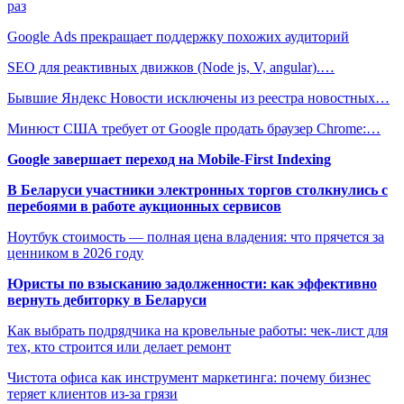
раз
Google Ads прекращает поддержку похожих аудиторий
SEO для реактивных движков (Node js, V, angular).…
Бывшие Яндекс Новости исключены из реестра новостных…
Минюст США требует от Google продать браузер Chrome:…
Google завершает переход на Mobile-First Indexing
В Беларуси участники электронных торгов столкнулись с
перебоями в работе аукционных сервисов
Ноутбук стоимость — полная цена владения: что прячется за
ценником в 2026 году
Юристы по взысканию задолженности: как эффективно
вернуть дебиторку в Беларуси
Как выбрать подрядчика на кровельные работы: чек-лист для
тех, кто строится или делает ремонт
Чистота офиса как инструмент маркетинга: почему бизнес
теряет клиентов из-за грязи