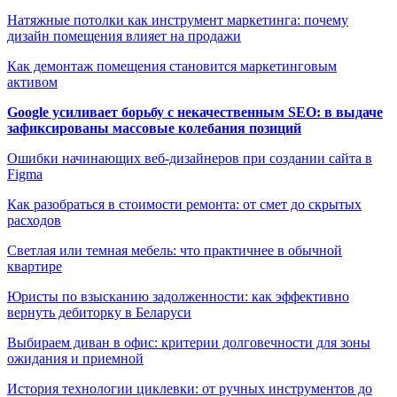
Натяжные потолки как инструмент маркетинга: почему
дизайн помещения влияет на продажи
Как демонтаж помещения становится маркетинговым
активом
Google усиливает борьбу с некачественным SEO: в выдаче
зафиксированы массовые колебания позиций
Ошибки начинающих веб-дизайнеров при создании сайта в
Figma
Как разобраться в стоимости ремонта: от смет до скрытых
расходов
Светлая или темная мебель: что практичнее в обычной
квартире
Юристы по взысканию задолженности: как эффективно
вернуть дебиторку в Беларуси
Выбираем диван в офис: критерии долговечности для зоны
ожидания и приемной
История технологии циклевки: от ручных инструментов до