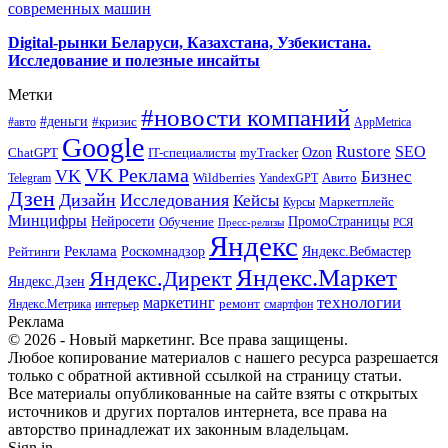
современных машин
Digital-рынки Беларуси, Казахстана, Узбекистана.
Исследование и полезные инсайты
Метки
#новости компаний
#деньги
#кризис
#авто
AppMetrica
Google
Rustore
SEO
myTracker
Ozon
ChatGPT
IT-специалисты
VK Реклама
VK
Бизнес
Авито
Wildberries
Telegram
YandexGPT
Дзен
Дизайн
Исследования
Кейсы
Маркетплейс
Курсы
Минцифры
ПромоСтраницы
Нейросети
Обучение
Пресс-релизы
РСЯ
Яндекс
Реклама
Роскомнадзор
Яндекс.Вебмастер
Рейтинги
Яндекс.Маркет
Яндекс.Директ
Яндекс.Дзен
маркетинг
технологии
ремонт
Яндекс.Метрика
интерьер
смартфон
Реклама
© 2026 - Новый маркетинг. Все права защищены.
Любое копирование материалов с нашего ресурса разрешается
только с обратной активной ссылкой на страницу статьи.
Все материалы опубликованные на сайте взяты с открытых
источников и других порталов интернета, все права на
авторство принадлежат их законным владельцам.
Sign in