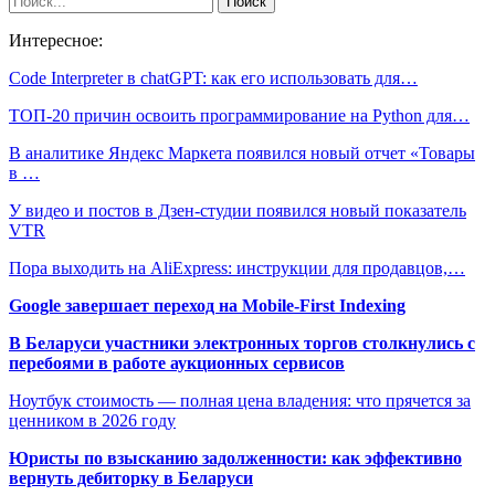
Интересное:
Code Interpreter в chatGPT: как его использовать для…
ТОП-20 причин освоить программирование на Python для…
В аналитике Яндекс Маркета появился новый отчет «Товары
в …
У видео и постов в Дзен-студии появился новый показатель
VTR
Пора выходить на AliExpress: инструкции для продавцов,…
Google завершает переход на Mobile-First Indexing
В Беларуси участники электронных торгов столкнулись с
перебоями в работе аукционных сервисов
Ноутбук стоимость — полная цена владения: что прячется за
ценником в 2026 году
Юристы по взысканию задолженности: как эффективно
вернуть дебиторку в Беларуси