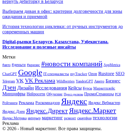
вернуть дебиторку в Беларуси
Выбираем диван в офис: критерии долговечности для зоны
ожидания и приемной
История технологии циклевки: от ручных инструментов до
современных машин
Digital-рынки Беларуси, Казахстана, Узбекистана.
Исследование и полезные инсайты
Метки
#новости компаний
#деньги
#кризис
#авто
AppMetrica
Google
Rustore
SEO
myTracker
Ozon
ChatGPT
IT-специалисты
VK Реклама
VK
Бизнес
Авито
Wildberries
Telegram
YandexGPT
Дзен
Дизайн
Исследования
Кейсы
Маркетплейс
Курсы
Минцифры
ПромоСтраницы
Нейросети
Обучение
Пресс-релизы
РСЯ
Яндекс
Реклама
Роскомнадзор
Яндекс.Вебмастер
Рейтинги
Яндекс.Маркет
Яндекс.Директ
Яндекс.Дзен
маркетинг
технологии
ремонт
Яндекс.Метрика
интерьер
смартфон
Реклама
© 2026 - Новый маркетинг. Все права защищены.