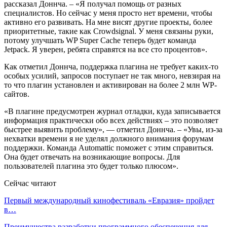
рассказал Доннча. – «Я получал помощь от разных
специалистов. Но сейчас у меня просто нет времени, чтобы
активно его развивать. На мне висят другие проекты, более
приоритетные, такие как Crowdsignal. У меня связаны руки,
потому улучшать WP Super Cache теперь будет команда
Jetpack. Я уверен, ребята справятся на все сто процентов».
Как отметил Доннча, поддержка плагина не требует каких-то
особых усилий, запросов поступает не так много, невзирая на
то что плагин установлен и активирован на более 2 млн WP-
сайтов.
«В плагине предусмотрен журнал отладки, куда записывается
информация практически обо всех действиях – это позволяет
быстрее выявить проблему», — отметил Доннча. – «Увы, из-за
нехватки времени я не уделял должного внимания форумам
поддержки. Команда Automattic поможет с этим справиться.
Она будет отвечать на возникающие вопросы. Для
пользователей плагина это будет только плюсом».
Сейчас читают
Первый международный кинофестиваль «Евразия» пройдет
в…
Преимущества разработки программного обеспечения для