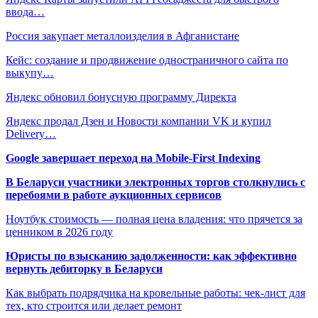
ввода…
Россия закупает металлоизделия в Афганистане
Кейс: создание и продвижение одностраничного сайта по
выкупу…
Яндекс обновил бонусную программу Директа
Яндекс продал Дзен и Новости компании VK и купил
Delivery…
Google завершает переход на Mobile-First Indexing
В Беларуси участники электронных торгов столкнулись с
перебоями в работе аукционных сервисов
Ноутбук стоимость — полная цена владения: что прячется за
ценником в 2026 году
Юристы по взысканию задолженности: как эффективно
вернуть дебиторку в Беларуси
Как выбрать подрядчика на кровельные работы: чек-лист для
тех, кто строится или делает ремонт