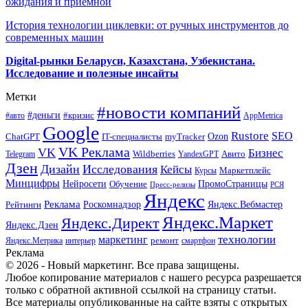
ожидания и приемной
История технологии циклевки: от ручных инструментов до
современных машин
Digital-рынки Беларуси, Казахстана, Узбекистана.
Исследование и полезные инсайты
Метки
#новости компаний
#деньги
#кризис
#авто
AppMetrica
Google
Rustore
SEO
myTracker
Ozon
ChatGPT
IT-специалисты
VK Реклама
VK
Бизнес
Авито
Wildberries
Telegram
YandexGPT
Дзен
Дизайн
Исследования
Кейсы
Маркетплейс
Курсы
Минцифры
ПромоСтраницы
Нейросети
Обучение
Пресс-релизы
РСЯ
Яндекс
Реклама
Роскомнадзор
Яндекс.Вебмастер
Рейтинги
Яндекс.Маркет
Яндекс.Директ
Яндекс.Дзен
маркетинг
технологии
ремонт
Яндекс.Метрика
интерьер
смартфон
Реклама
© 2026 - Новый маркетинг. Все права защищены.
Любое копирование материалов с нашего ресурса разрешается
только с обратной активной ссылкой на страницу статьи.
Все материалы опубликованные на сайте взяты с открытых