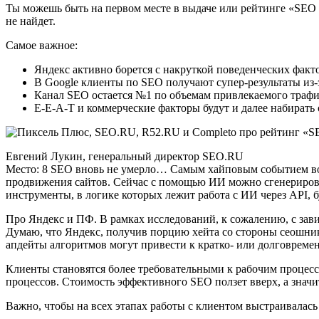
Ты можешь быть на первом месте в выдаче или рейтинге «SEO г
не найдет.
Самое важное:
Яндекс активно борется с накруткой поведенческих факт
В Google клиенты по SEO получают супер-результаты из-
Канал SEO остается №1 по объемам привлекаемого трафи
E-E-A-T и коммерческие факторы будут и далее набирать 
Евгений Лукин, генеральный директор SEO.RU
Место: 8 SEO вновь не умерло… Самым хайповым событием во 
продвижения сайтов. Сейчас с помощью ИИ можно сгенерироват
инструменты, в логике которых лежит работа с ИИ через API, 
Про Яндекс и ПФ. В рамках исследований, к сожалению, с зав
Думаю, что Яндекс, получив порцию хейта со стороны сеошник
апдейты алгоритмов могут привести к кратко- или долговреме
Клиенты становятся более требовательными к рабочим процесс
процессов. Стоимость эффективного SEO ползет вверх, а значит
Важно, чтобы на всех этапах работы с клиентом выстраивалас