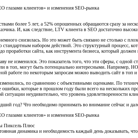
твами более 5 лет, а 52% опрошенных обращаются сразу за неск
азчика. И, как следствие, LTV клиента в SEO достаточно высок
емного снизилась. Но это может быть связано не столько с плох
 со стандартным набором действий. Это структурный процесс, ко
до проработки сайта, как инструмента бизнеса, который должен
у не изменился. Это показатель того, что эти сферы, с одной с
шли в топ, могут быть потенциально интересными. Например, H
ой работе по некоторым запросам можно выводить сайт в топ и 
 изменились, по сравнению с объективными оценками. По техни
 ошибки, которые в прошлом году были всего на нескольких про
й ситуации неудивительно, что уровень удовлетворенности кли
дший год? Что необходимо принимать во внимание сейчас и дал
мы Пиксель Плюс
стоянная динамика и необходимость каждый день доказывать, что