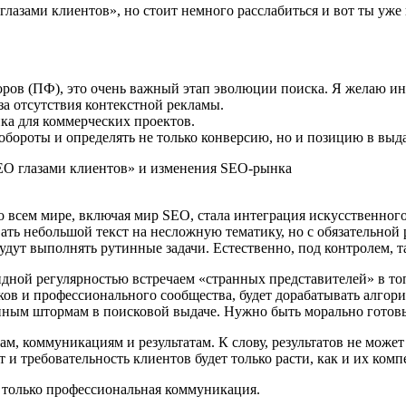
лазами клиентов», но стоит немного расслабиться и вот ты уже 
оров (ПФ), это очень важный этап эволюции поиска. Я желаю ин
за отсутствия контекстной рекламы.
ка для коммерческих проектов.
обороты и определять не только конверсию, но и позицию в выда
всем мире, включая мир SEO, стала интеграция искусственного
ь небольшой текст на несложную тематику, но с обязательной р
будут выполнять рутинные задачи. Естественно, под контролем, 
идной регулярностью встречаем «странных представителей» в т
ов и профессионального сообщества, будет дорабатывать алгор
нным штормам в поисковой выдаче. Нужно быть морально готовы
ам, коммуникациям и результатам. К слову, результатов не мож
 и требовательность клиентов будет только расти, как и их ком
ь только профессиональная коммуникация.