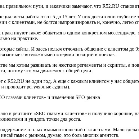
ы на правильном пути, и заказчики замечают, что R52.RU станов
иалисты работают от 5 до 15 лет. У них достаточно глубокие зн
ии с клиентами, не боятся импровизировать и, конечно, легко 
 практикуют такое: общаться в одном конкретном мессенджере, о
ально на практике.
торые сайты. И здесь нельзя отложить общение с клиентом до 9:
 связанные с возможными потерями позиций в поиске.
стве мы хотим развивать не жесткие регламенты и скрипты, а п
ента, потому что мы движемся к общей цели.
т с R52.RU не один год. А еще с каждым клиентом у нас общаетс
 и проводит регулярные аудиты).
ло в рейтинге «SEO глазами клиентов» и получило хорошие, на н
клиентами и увидеть точки для роста.
ддержание теплых взаимоотношений с клиентами. Мало сделать 
инсайтами с рынком, думаю, это боль многих агентств.