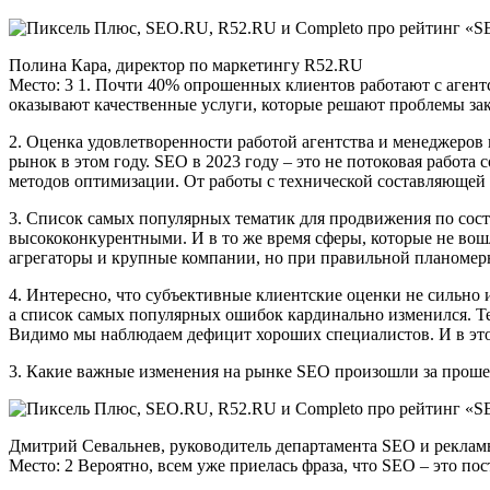
Полина Кара, директор по маркетингу R52.RU
Место: 3 1. Почти 40% опрошенных клиентов работают с агентс
оказывают качественные услуги, которые решают проблемы зак
2. Оценка удовлетворенности работой агентства и менеджеров н
рынок в этом году. SEO в 2023 году – это не потоковая работа
методов оптимизации. От работы с технической составляющей 
3. Список самых популярных тематик для продвижения по состав
высококонкурентными. И в то же время сферы, которые не во
агрегаторы и крупные компании, но при правильной планомерн
4. Интересно, что субъективные клиентские оценки не сильно
а список самых популярных ошибок кардинально изменился. Те
Видимо мы наблюдаем дефицит хороших специалистов. И в это
3. Какие важные изменения на рынке SEO произошли за проше
Дмитрий Севальнев, руководитель департамента SEO и рекла
Место: 2 Вероятно, всем уже приелась фраза, что SEO – это по