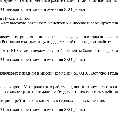
и? Будете ли что-то менять в работе с клиентами на основе данн
мы Пиксель Плюс
отражает высокую лояльность клиентов к Пикселю и резонирует 
иваем внутри компании все ключевые услуги и видим положение
 Performance-маркетингу, поддержке сайтов и маркетплейсам.
м за NPS сами и делаем все, чтобы клиенты были готовы реком
з ключевых парадигм в миссии компании SEO.RU. Вот уже 4 год
 очень прост. Мы продолжим работу над повышением качества и 
 в свою очередь понимали необходимость тех или иных действи
зиции в рейтингах и, конечно, в сердцах наших клиентов.