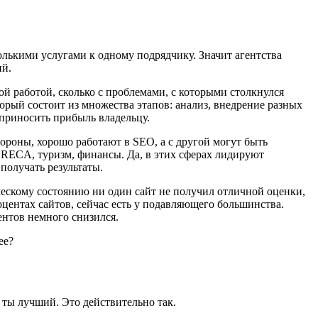
олькими услугами к одному подрядчику. Значит агентства
ий.
ой работой, сколько с проблемами, с которыми столкнулся
торый состоит из множества этапов: анализ, внедрение разных
 приносить прибыль владельцу.
тороны, хорошо работают в SEO, а с другой могут быть
ORECA, туризм, финансы. Да, в этих сферах лидируют
получать результаты.
ческому состоянию ни один сайт не получил отличной оценки,
центах сайтов, сейчас есть у подавляющего большинства.
ентов немного снизился.
ее?
 ты лучший. Это действительно так.