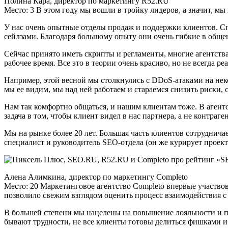
Полина Кара, директор по маркетингу R52.RU
Место: 3 В этом году мы вошли в тройку лидеров, а значит, м
У нас очень опытные отделы продаж и поддержки клиентов. Спец
сейлзами. Благодаря большому опыту они очень гибкие в общен
Сейчас принято иметь скрипты и регламенты, многие агентства
рабочее время. Все это в теории очень красиво, но не всегда ре
Например, этой весной мы столкнулись с DDoS-атаками на неко
мы ее видим, мы над ней работаем и стараемся снизить риски,
Нам так комфортно общаться, и нашим клиентам тоже. В агент
задача в том, чтобы клиент видел в нас партнера, а не контраг
Мы на рынке более 20 лет. Большая часть клиентов сотрудничае
специалист и руководитель SEO-отдела (он же курирует проект
Алена Алимкина, директор по маркетингу Completo
Место: 20 Маркетинговое агентство Completo впервые участвова
позволило свежим взглядом оценить процесс взаимодействия с 
В большей степени мы нацелены на повышение лояльности и по
бывают трудности, не все клиенты готовы делиться фишками и 