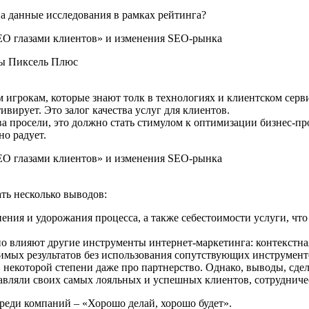
на данные исследования в рамках рейтинга?
мы Пиксель Плюс
игрокам, которые знают толк в технологиях и клиентском серви
вирует. Это залог качества услуг для клиентов.
ва просели, это должно стать стимулом к оптимизации бизнес-пр
но радует.
ать несколько выводов:
ния и удорожания процесса, а также себестоимости услуги, что 
но влияют другие инструменты интернет-маркетинга: контекстна
имых результатов без использования сопутствующих инструмент
 некоторой степени даже про партнерство. Однако, выводы, сдел
авляли своих самых лояльных и успешных клиентов, сотрудничес
среди компаний – «Хорошо делай, хорошо будет».