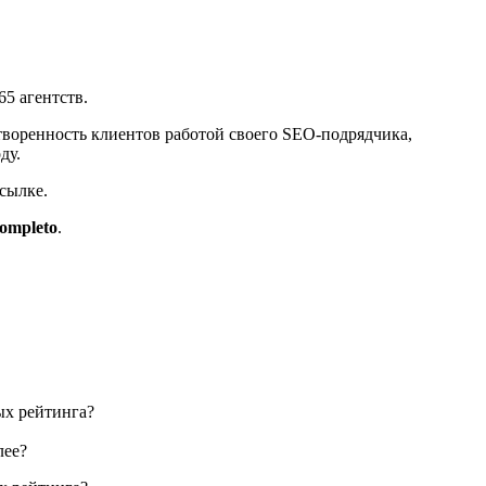
5 агентств.
творенность клиентов работой своего SEO-подрядчика,
ду.
ссылке.
ompleto
.
ых рейтинга?
лее?