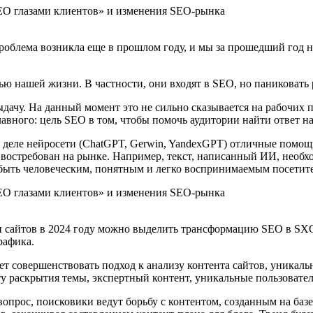
проблема возникла еще в прошлом году, и мы за прошедший год 
ью нашей жизни. В частности, они входят в SEO, но паниковать 
ыдачу. На данный момент это не сильно сказывается на рабочих
лавного: цель SEO в том, чтобы помочь аудитории найти ответ на
 деле нейросети (ChatGPT, Gerwin, YandexGPT) отличные помощн
востребован на рынке. Например, текст, написанный ИИ, необхо
и быть человеческим, понятным и легко воспринимаемым посетите
и сайтов в 2024 году можно выделить трансформацию SEO в SXO 
рафика.
 совершенствовать подход к анализу контента сайтов, уникальн
 раскрытия темы, экспертный контент, уникальные пользовател
вопрос, поисковики ведут борьбу с контентом, созданным на ба