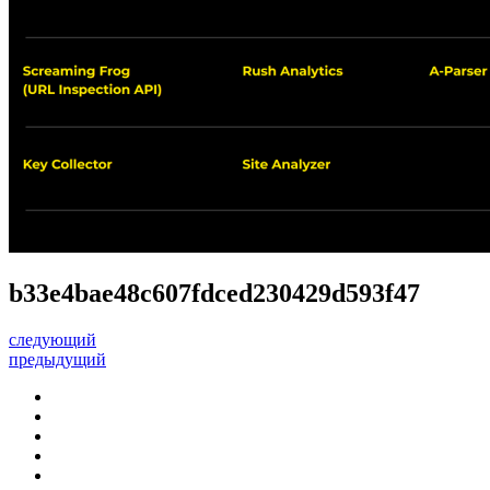
b33e4bae48c607fdced230429d593f47
следующий
предыдущий