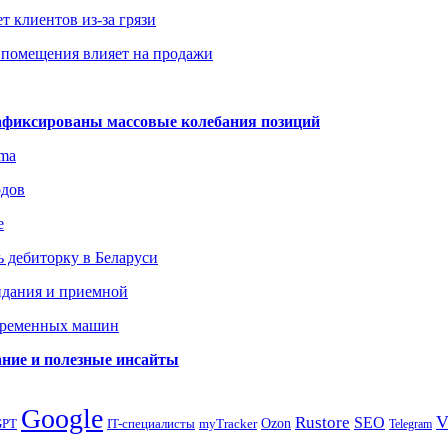
т клиентов из-за грязи
 помещения влияет на продажи
зафиксированы массовые колебания позиций
gma
одов
е
 дебиторку в Беларуси
идания и приемной
овременных машин
вание и полезные инсайты
Google
Rustore
SEO
myTracker
Ozon
GPT
IT-специалисты
Telegram