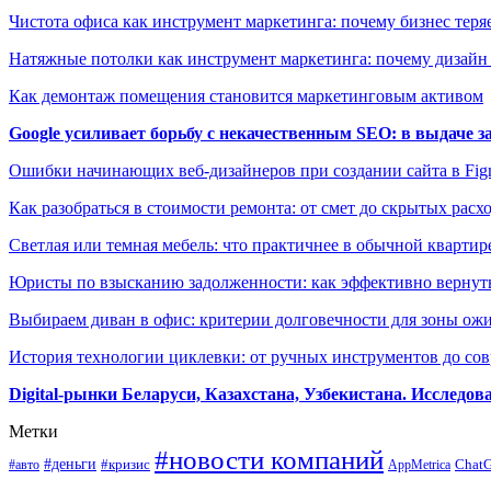
Чистота офиса как инструмент маркетинга: почему бизнес теряе
Натяжные потолки как инструмент маркетинга: почему дизайн
Как демонтаж помещения становится маркетинговым активом
Google усиливает борьбу с некачественным SEO: в выдаче 
Ошибки начинающих веб-дизайнеров при создании сайта в Fi
Как разобраться в стоимости ремонта: от смет до скрытых расх
Светлая или темная мебель: что практичнее в обычной квартир
Юристы по взысканию задолженности: как эффективно вернуть
Выбираем диван в офис: критерии долговечности для зоны ож
История технологии циклевки: от ручных инструментов до с
Digital-рынки Беларуси, Казахстана, Узбекистана. Исследо
Метки
#новости компаний
#деньги
#кризис
Chat
#авто
AppMetrica