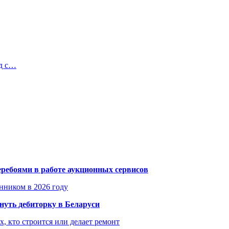
д с…
еребоями в работе аукционных сервисов
енником в 2026 году
уть дебиторку в Беларуси
х, кто строится или делает ремонт