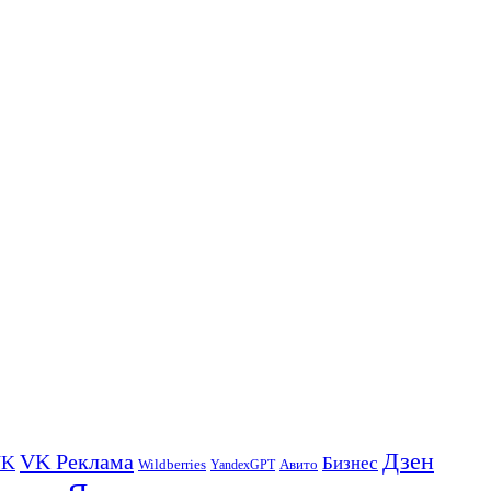
Дзен
VK Реклама
VK
Бизнес
Авито
Wildberries
YandexGPT