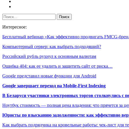
Интересное:
Бесплатный вебинар «Как эффективно продвигать FMCG-брен
Компьютерный сервер: как выбрать подходящий?
Российский рубль рухнул к основным валютам
Ошибка 404: как ее удалить и защитить сайт от риска…
Google представил новые функции для Android
Google завершает переход на Mobile-First Indexing
В Беларуси участники электронных торгов столкнулись с п
Ноутбук стоимость — полная цена владения: что прячется за ц
Юристы по взысканию задолженности: как эффективно верн
Как выбрать подрядчика на кровельные работы: чек-лист для те