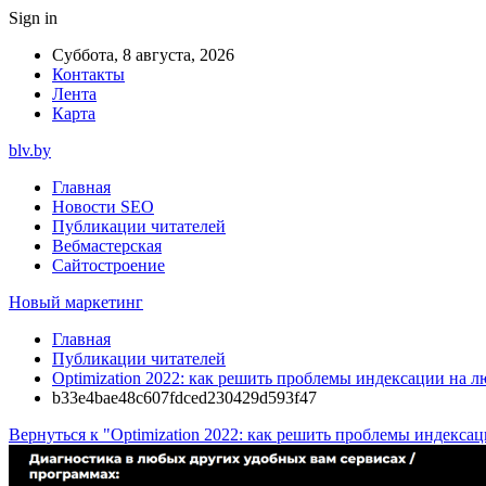
Sign in
Суббота, 8 августа, 2026
Контакты
Лента
Карта
blv.by
Главная
Новости SEO
Публикации читателей
Вебмастерская
Сайтостроение
Новый маркетинг
Главная
Публикации читателей
Optimization 2022: как решить проблемы индексации на 
b33e4bae48c607fdced230429d593f47
Вернуться к "Optimization 2022: как решить проблемы индекса