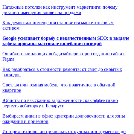
Натяжные потолки как инструмент маркетинга: почему
дизайн помещения влияет на продажи
Как демонтаж помещения становится маркетинговым
активом
Google усиливает борьбу с некачественным SEO: в выдаче
зафиксированы массовые колебания позиций
Ошибки начинающих веб-дизайнеров при создании сайта в
Figma
Как разобраться в стоимости ремонта: от смет до скрытых
расходов
Светлая или темная мебель: что практичнее в обычной
квартире
Юристы по взысканию задолженности: как эффективно
вернуть дебиторку в Беларуси
Выбираем диван в офис: критерии долговечности для зоны
ожидания и приемной
История технологии циклевки: от ручных инструментов до