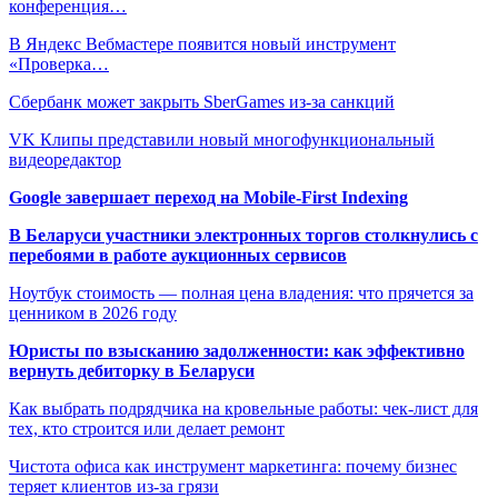
конференция…
В Яндекс Вебмастере появится новый инструмент
«Проверка…
Сбербанк может закрыть SberGames из-за санкций
VK Клипы представили новый многофункциональный
видеоредактор
Google завершает переход на Mobile-First Indexing
В Беларуси участники электронных торгов столкнулись с
перебоями в работе аукционных сервисов
Ноутбук стоимость — полная цена владения: что прячется за
ценником в 2026 году
Юристы по взысканию задолженности: как эффективно
вернуть дебиторку в Беларуси
Как выбрать подрядчика на кровельные работы: чек-лист для
тех, кто строится или делает ремонт
Чистота офиса как инструмент маркетинга: почему бизнес
теряет клиентов из-за грязи