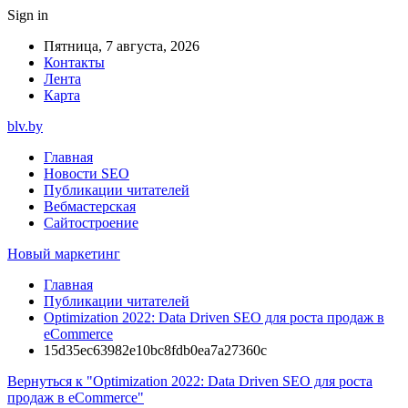
Sign in
Пятница, 7 августа, 2026
Контакты
Лента
Карта
blv.by
Главная
Новости SEO
Публикации читателей
Вебмастерская
Сайтостроение
Новый маркетинг
Главная
Публикации читателей
Optimization 2022: Data Driven SEO для роста продаж в
eCommerce
15d35ec63982e10bc8fdb0ea7a27360c
Вернуться к "Optimization 2022: Data Driven SEO для роста
продаж в eCommerce"