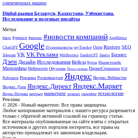
современных машин
Digital-рынки Беларуси, Казахстана, Узбекистана.
Исследование и полезные инсайты
Метки
#новости компаний
#деньги
#кризис
#авто
AppMetrica
Google
Rustore
SEO
myTracker
Ozon
ChatGPT
IT-специалисты
VK Реклама
VK
Бизнес
Авито
Wildberries
Telegram
YandexGPT
Дзен
Дизайн
Исследования
Кейсы
Маркетплейс
Курсы
Минцифры
ПромоСтраницы
Нейросети
Обучение
Пресс-релизы
РСЯ
Яндекс
Реклама
Роскомнадзор
Яндекс.Вебмастер
Рейтинги
Яндекс.Маркет
Яндекс.Директ
Яндекс.Дзен
маркетинг
технологии
ремонт
Яндекс.Метрика
интерьер
смартфон
Реклама
© 2026 - Новый маркетинг. Все права защищены.
Любое копирование материалов с нашего ресурса разрешается
только с обратной активной ссылкой на страницу статьи.
Все материалы опубликованные на сайте взяты с открытых
источников и других порталов интернета, все права на
авторство принадлежат их законным владельцам.