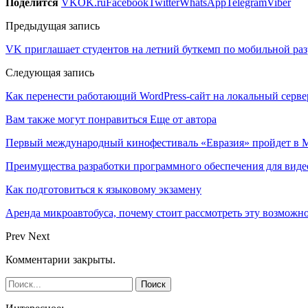
Поделится
VK
OK.ru
Facebook
Twitter
WhatsApp
Telegram
Viber
Предыдущая запись
VK приглашает студентов на летний буткемп по мобильной раз
Следующая запись
Как перенести работающий WordPress-сайт на локальный серве
Вам также могут понравиться
Еще от автора
Первый международный кинофестиваль «Евразия» пройдет в Мо
Преимущества разработки программного обеспечения для виде
Как подготовиться к языковому экзамену
Аренда микроавтобуса, почему стоит рассмотреть эту возможн
Prev
Next
Комментарии закрыты.