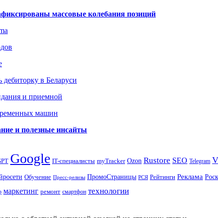
зафиксированы массовые колебания позиций
gma
одов
е
 дебиторку в Беларуси
идания и приемной
овременных машин
вание и полезные инсайты
Google
Rustore
SEO
myTracker
Ozon
GPT
IT-специалисты
Telegram
ПромоСтраницы
Реклама
Рос
йросети
Обучение
Рейтинги
Пресс-релизы
РСЯ
маркетинг
технологии
ремонт
р
смартфон