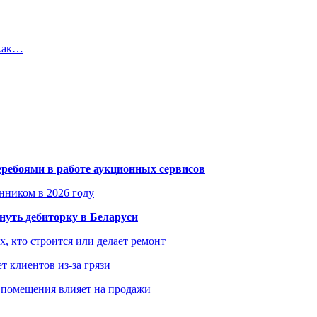
 как…
еребоями в работе аукционных сервисов
енником в 2026 году
уть дебиторку в Беларуси
х, кто строится или делает ремонт
т клиентов из-за грязи
 помещения влияет на продажи