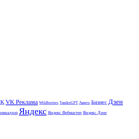
Дзен
VK Реклама
VK
Бизнес
Авито
Wildberries
YandexGPT
Яндекс
комнадзор
Яндекс.Вебмастер
Яндекс.Дзен