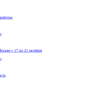
работке
р
скве с 17 по 21 октября
о
ость