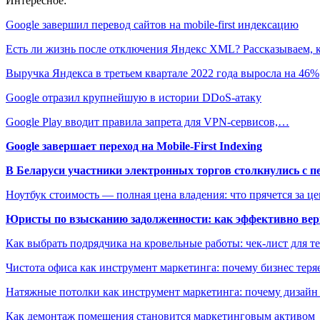
Интересное:
Google завершил перевод сайтов на mobile-first индексацию
Есть ли жизнь после отключения Яндекс XML? Рассказываем,
Выручка Яндекса в третьем квартале 2022 года выросла на 46%
Google отразил крупнейшую в истории DDoS-атаку
Google Play вводит правила запрета для VPN-сервисов,…
Google завершает переход на Mobile-First Indexing
В Беларуси участники электронных торгов столкнулись с п
Ноутбук стоимость — полная цена владения: что прячется за ц
Юристы по взысканию задолженности: как эффективно верн
Как выбрать подрядчика на кровельные работы: чек-лист для те
Чистота офиса как инструмент маркетинга: почему бизнес теряе
Натяжные потолки как инструмент маркетинга: почему дизайн
Как демонтаж помещения становится маркетинговым активом