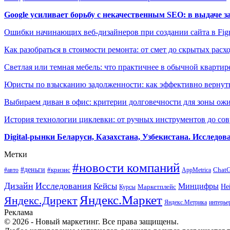
Google усиливает борьбу с некачественным SEO: в выдаче 
Ошибки начинающих веб-дизайнеров при создании сайта в Fi
Как разобраться в стоимости ремонта: от смет до скрытых расх
Светлая или темная мебель: что практичнее в обычной квартир
Юристы по взысканию задолженности: как эффективно вернуть
Выбираем диван в офис: критерии долговечности для зоны ож
История технологии циклевки: от ручных инструментов до с
Digital-рынки Беларуси, Казахстана, Узбекистана. Исследо
Метки
#новости компаний
#деньги
#кризис
Chat
#авто
AppMetrica
Дизайн
Исследования
Кейсы
Минцифры
Маркетплейс
Не
Курсы
Яндекс.Маркет
Яндекс.Директ
Яндекс.Метрика
интерье
Реклама
© 2026 - Новый маркетинг. Все права защищены.