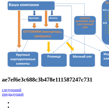
ae7ef6e3c688c3b478e111587247c731
следующий
предыдущий