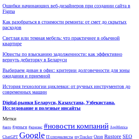
Ошибки начинающих веб-дизайнеров при создании сайта в
Figma
Как разобраться в стоимости ремонта: от смет до скрытых
расходов
Светлая или темная мебель: что практичнее в обычной
квартире
Юристы по взысканию задолженности: как эффективно
вернуть дебиторку в Беларуси
Выбираем диван в офис: критерии долговечности для зоны
ожидания и приемной
История технологии циклевки: от ручных инструментов до
современных машин
Digital-рынки Беларуси, Казахстана, Узбекистана.
Исследование и полезные инсайты
Метки
#новости компаний
#деньги
#кризис
#авто
AppMetrica
Google
Rustore
SEO
myTracker
Ozon
ChatGPT
IT-специалисты