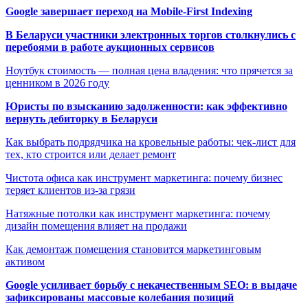
Google завершает переход на Mobile-First Indexing
В Беларуси участники электронных торгов столкнулись с
перебоями в работе аукционных сервисов
Ноутбук стоимость — полная цена владения: что прячется за
ценником в 2026 году
Юристы по взысканию задолженности: как эффективно
вернуть дебиторку в Беларуси
Как выбрать подрядчика на кровельные работы: чек-лист для
тех, кто строится или делает ремонт
Чистота офиса как инструмент маркетинга: почему бизнес
теряет клиентов из-за грязи
Натяжные потолки как инструмент маркетинга: почему
дизайн помещения влияет на продажи
Как демонтаж помещения становится маркетинговым
активом
Google усиливает борьбу с некачественным SEO: в выдаче
зафиксированы массовые колебания позиций