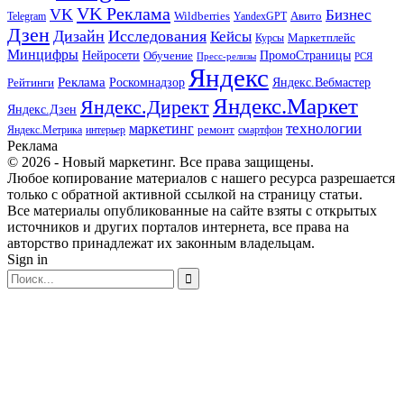
VK Реклама
VK
Бизнес
Авито
Wildberries
Telegram
YandexGPT
Дзен
Дизайн
Исследования
Кейсы
Маркетплейс
Курсы
Минцифры
ПромоСтраницы
Нейросети
Обучение
Пресс-релизы
РСЯ
Яндекс
Реклама
Роскомнадзор
Яндекс.Вебмастер
Рейтинги
Яндекс.Маркет
Яндекс.Директ
Яндекс.Дзен
маркетинг
технологии
ремонт
Яндекс.Метрика
интерьер
смартфон
Реклама
© 2026 - Новый маркетинг. Все права защищены.
Любое копирование материалов с нашего ресурса разрешается
только с обратной активной ссылкой на страницу статьи.
Все материалы опубликованные на сайте взяты с открытых
источников и других порталов интернета, все права на
авторство принадлежат их законным владельцам.
Sign in