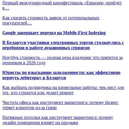
Первый международный кинофестиваль «Евразия» пройдет
в…
Как снизить стоимость заявок от потенциальных
покупателей…
Google завершает переход на Mobile-First Indexing
В Беларуси участники электронных торгов столкнулись с
перебоями в работе аукционных сервисов
Ноутбук стоимость — полная цена владения: что прячется за
ценником в 2026 году
Юристы по взысканию задолженности: как эффективно
вернуть дебиторку в Беларуси
Как выбрать подрядчика на кровельные работы: чек-лист для
тех, кто строится или делает ремонт
Чистота офиса как инструмент маркетинга: почему бизнес
теряет клиентов из-за грязи
Натяжные потолки как инструмент маркетинга: почему
дизайн помещения влияет на продажи