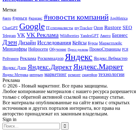
Метки
#новости компаний
#деньги
#кризис
#авто
AppMetrica
Google
Rustore
SEO
myTracker
Ozon
ChatGPT
IT-специалисты
VK Реклама
VK
Бизнес
Авито
Wildberries
Telegram
YandexGPT
Дзен
Дизайн
Исследования
Кейсы
Маркетплейс
Курсы
Минцифры
ПромоСтраницы
Нейросети
Обучение
Пресс-релизы
РСЯ
Яндекс
Реклама
Роскомнадзор
Яндекс.Вебмастер
Рейтинги
Яндекс.Маркет
Яндекс.Директ
Яндекс.Дзен
маркетинг
технологии
ремонт
Яндекс.Метрика
интерьер
смартфон
Реклама
© 2026 - Новый маркетинг. Все права защищены.
Любое копирование материалов с нашего ресурса разрешается
только с обратной активной ссылкой на страницу статьи.
Все материалы опубликованные на сайте взяты с открытых
источников и других порталов интернета, все права на
авторство принадлежат их законным владельцам.
Sign in