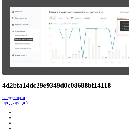
4d2bfa14dc29e9349d0c08688bf14118
следующий
предыдущий