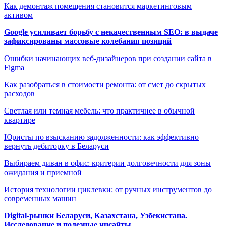
Как демонтаж помещения становится маркетинговым
активом
Google усиливает борьбу с некачественным SEO: в выдаче
зафиксированы массовые колебания позиций
Ошибки начинающих веб-дизайнеров при создании сайта в
Figma
Как разобраться в стоимости ремонта: от смет до скрытых
расходов
Светлая или темная мебель: что практичнее в обычной
квартире
Юристы по взысканию задолженности: как эффективно
вернуть дебиторку в Беларуси
Выбираем диван в офис: критерии долговечности для зоны
ожидания и приемной
История технологии циклевки: от ручных инструментов до
современных машин
Digital-рынки Беларуси, Казахстана, Узбекистана.
Исследование и полезные инсайты