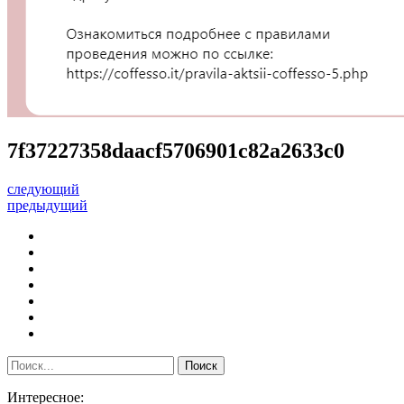
7f37227358daacf5706901c82a2633c0
следующий
предыдущий
Интересное: