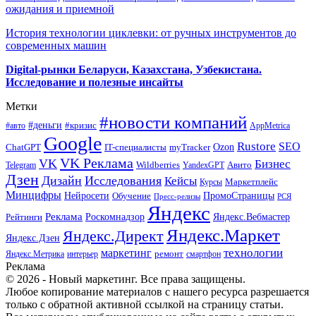
ожидания и приемной
История технологии циклевки: от ручных инструментов до
современных машин
Digital-рынки Беларуси, Казахстана, Узбекистана.
Исследование и полезные инсайты
Метки
#новости компаний
#деньги
#кризис
#авто
AppMetrica
Google
Rustore
SEO
myTracker
Ozon
ChatGPT
IT-специалисты
VK Реклама
VK
Бизнес
Авито
Wildberries
Telegram
YandexGPT
Дзен
Дизайн
Исследования
Кейсы
Маркетплейс
Курсы
Минцифры
ПромоСтраницы
Нейросети
Обучение
Пресс-релизы
РСЯ
Яндекс
Реклама
Роскомнадзор
Яндекс.Вебмастер
Рейтинги
Яндекс.Маркет
Яндекс.Директ
Яндекс.Дзен
маркетинг
технологии
ремонт
Яндекс.Метрика
интерьер
смартфон
Реклама
© 2026 - Новый маркетинг. Все права защищены.
Любое копирование материалов с нашего ресурса разрешается
только с обратной активной ссылкой на страницу статьи.