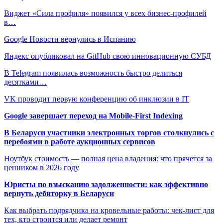
Виджет «Сила профиля» появился у всех бизнес-профилей
в…
Google Новости вернулись в Испанию
Яндекс опубликовал на GitHub свою инновационную СУБД
В Telegram появилась возможность быстро делиться
десятками…
VK проводит первую конференцию об инклюзии в IT
Google завершает переход на Mobile-First Indexing
В Беларуси участники электронных торгов столкнулись с
перебоями в работе аукционных сервисов
Ноутбук стоимость — полная цена владения: что прячется за
ценником в 2026 году
Юристы по взысканию задолженности: как эффективно
вернуть дебиторку в Беларуси
Как выбрать подрядчика на кровельные работы: чек-лист для
тех, кто строится или делает ремонт