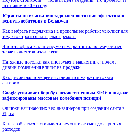
Ноутбук стоимость — полная цена владения: что прячется за
ценником в 2026 году
Юристы по взысканию задолженности: как эффективно
вернуть дебиторку в Беларуси
Как выбрать подрядчика на кровельные работы: чек-лист для
тех, кто строится или делает ремонт
Чистота офиса как инструмент маркетинга: почему бизнес
теряет клиентов из-за грязи
Натяжные потолки как инструмент маркетинга: почему
дизайн помещения влияет на продажи
Как демонтаж помещения становится маркетинговым
активом
Google усиливает борьбу с некачественным SEO: в выдаче
зафиксированы массовые колебания позиций
Ошибки начинающих веб-дизайнеров при создании сайта в
Figma
Как разобраться в стоимости ремонта: от смет до скрытых
расходов