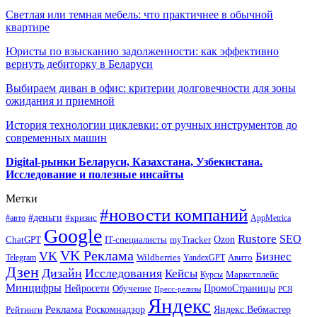
Светлая или темная мебель: что практичнее в обычной
квартире
Юристы по взысканию задолженности: как эффективно
вернуть дебиторку в Беларуси
Выбираем диван в офис: критерии долговечности для зоны
ожидания и приемной
История технологии циклевки: от ручных инструментов до
современных машин
Digital-рынки Беларуси, Казахстана, Узбекистана.
Исследование и полезные инсайты
Метки
#новости компаний
#деньги
#кризис
#авто
AppMetrica
Google
Rustore
SEO
myTracker
Ozon
ChatGPT
IT-специалисты
VK Реклама
VK
Бизнес
Авито
Wildberries
Telegram
YandexGPT
Дзен
Дизайн
Исследования
Кейсы
Маркетплейс
Курсы
Минцифры
ПромоСтраницы
Нейросети
Обучение
Пресс-релизы
РСЯ
Яндекс
Реклама
Роскомнадзор
Яндекс.Вебмастер
Рейтинги