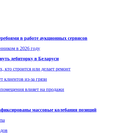
еребоями в работе аукционных сервисов
енником в 2026 году
уть дебиторку в Беларуси
х, кто строится или делает ремонт
т клиентов из-за грязи
 помещения влияет на продажи
зафиксированы массовые колебания позиций
gma
одов