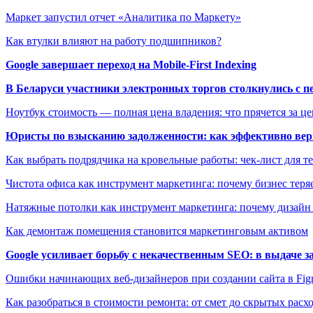
Маркет запустил отчет «Аналитика по Маркету»
Как втулки влияют на работу подшипников?
Google завершает переход на Mobile-First Indexing
В Беларуси участники электронных торгов столкнулись с п
Ноутбук стоимость — полная цена владения: что прячется за ц
Юристы по взысканию задолженности: как эффективно верн
Как выбрать подрядчика на кровельные работы: чек-лист для те
Чистота офиса как инструмент маркетинга: почему бизнес теряе
Натяжные потолки как инструмент маркетинга: почему дизайн
Как демонтаж помещения становится маркетинговым активом
Google усиливает борьбу с некачественным SEO: в выдаче 
Ошибки начинающих веб-дизайнеров при создании сайта в Fi
Как разобраться в стоимости ремонта: от смет до скрытых расх