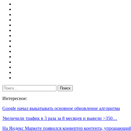
Интересное:
Google начал выкатывать основное обновление алгоритма
Увеличили трафик в 3 раза за 8 месяцев и вывели >350…
На Яндекс Маркете появился конвертер контента, упрощающ