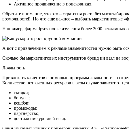
Активное продвижение в поисковиках.
Обратите внимание, что это – стратегия роста без масштабиро
возможностей. Но что еще важнее – выбрать маркетинговые «ф
Например, фирма Ipsos после изучения более 2000 рекламных о
А вот с привлечением к рекламе знаменитостей нужно быть осмо
Сколько бы маркетинговых инструментов бренд ни взял на воо
Лояльность
Привлекать клиентов с помощью программ лояльности – секрет 
Количество потраченных ресурсов в этом случае зависит от це
скидки;
бонусы;
кешбэк;
промокоды;
партнерство;
достижение уровней и т.д.
Один из самых удачных примеров: клиенты АЗС «Газпромнефт