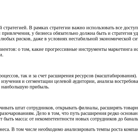
й стратегией. В рамках стратегии важно использовать все дост
привлечения, у бизнеса обязательно должна быть и стратегия 
 любых рисков, даже в условиях нестабильной экономической си
иентов: о том, какие прогрессивные инструменты маркетинга и
и.
оцессов, так и за счет расширения ресурсов (масштабирования). Е
изучения и сегментации целевой аудитории, анализа востребован
т наибольшую прибыль.
чивать штат сотрудников, открывать филиалы, расширять товарн
разочарованиям. Дело в том, что путь расширения редко основан 
т быть масса: от некомпетентности новых сотрудников до банал
знеса. В том числе необходимо анализировать темпы роста компа