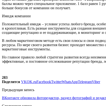
баллы можно через специальное приложение. 1 балл равен 1 руб
больше бонусов от компании он получает.
Имидж компании
Положительный имидж – условие успеха любого бренда, особен
и кропотливая. Есть разные инструменты для создания внешн
создающие репутацию и ее поддерживающие, в мониторинг и о
В любом маркетинговом методе есть свои плюсы и свои подвод
ресурсы. По мере своего развития бизнес проходит множество 
маркетинговые инструменты.
Но главное правило любой стратегии развития всегда неизмен
эффективные, и постоянное отслеживание репутации бренда, л
283
Поделится
VK
OK.ru
Facebook
Twitter
WhatsApp
Telegram
Viber
Предыдущая запись
ВКонтакте обновила фоторедактор, раздел фотографий и редак
Следующая запись