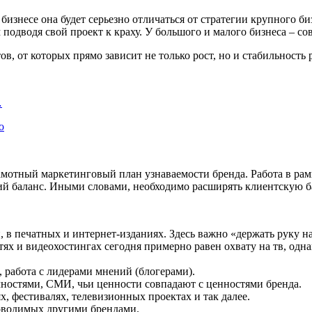
 бизнесе она будет серьезно отличаться от стратегии крупного б
 подводя свой проект к краху. У большого и малого бизнеса – с
в, от которых прямо зависит не только рост, но и стабильность
…
о
отный маркетинговый план узнаваемости бренда. Работа в рамка
гий баланс. Иными словами, необходимо расширять клиентскую 
, в печатных и интернет-изданиях. Здесь важно «держать руку н
тях и видеохостингах сегодня примерно равен охвату на тв, одн
, работа с лидерами мнений (блогерами).
ностями, СМИ, чьи ценности совпадают с ценностями бренда.
, фестивалях, телевизионных проектах и так далее.
оводимых другими брендами.