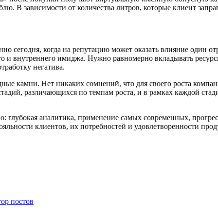
лю. В зависимости от количества литров, которые клиент заправ
но сегодня, когда на репутацию может оказать влияние один от
его и внутреннего имиджа. Нужно равномерно вкладывать ресур
тработку негатива.
ные камни. Нет никаких сомнений, что для своего роста компа
стадий, различающихся по темпам роста, и в рамках каждой ста
но: глубокая аналитика, применение самых современных, прогр
ояльности клиентов, их потребностей и удовлетворенности про
тор постов