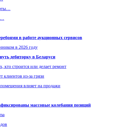
арты…
ц,…
еребоями в работе аукционных сервисов
енником в 2026 году
уть дебиторку в Беларуси
х, кто строится или делает ремонт
т клиентов из-за грязи
 помещения влияет на продажи
зафиксированы массовые колебания позиций
gma
одов