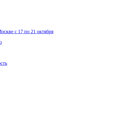
скве с 17 по 21 октября
о
ость
о…