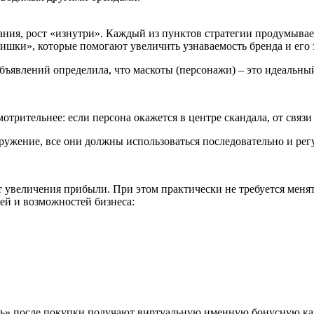
вания, рост «изнутри». Каждый из пунктов стратегии продумыва
ишки», которые помогают увеличить узнаваемость бренда и его
бъявлений определила, что маскоты (персонажи) – это идеальны
трительнее: если персона окажется в центре скандала, от связи
ружение, все они должны использоваться последовательно и рег
увеличения прибыли. При этом практически не требуется менять
лей и возможностей бизнеса:
ь» после покупки получают виртуальную именную бонусную кар