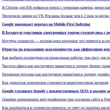
В Chrome для iOS появился поиск с помощью камеры, мини-к
Увеличили заявки из VK Рекламы больше чем в 2 раза за меся
Google завершает переход на Mobile-First Indexing
В Беларуси участники электронных торгов столкнулись с п
Ноутбук стоимость — полная цена владения: что прячется за ц
Юристы по взысканию задолженности: как эффективно верн
Как выбрать подрядчика на кровельные работы: чек-лист для те
Чистота офиса как инструмент маркетинга: почему бизнес теряе
Натяжные потолки как инструмент маркетинга: почему дизайн
Как демонтаж помещения становится маркетинговым активом
Google усиливает борьбу с некачественным SEO: в выдаче 
Ошибки начинающих веб-дизайнеров при создании сайта в Fi
Как разобраться в стоимости ремонта: от смет до скрытых расх