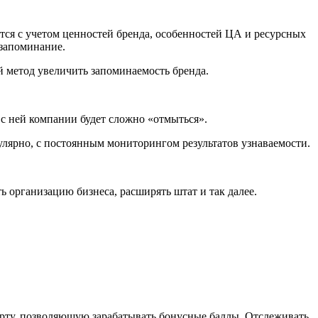
ется с учетом ценностей бренда, особенностей ЦА и ресурсных
 запоминание.
й метод увеличить запоминаемость бренда.
 с ней компании будет сложно «отмыться».
улярно, с постоянным мониторингом результатов узнаваемости.
 организацию бизнеса, расширять штат и так далее.
ту, позволяющую зарабатывать бонусные баллы. Отслеживать