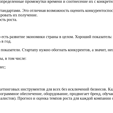
за определенные промежутки времени и соотнесение их с конкре
тандартами. Это отличная возможность оценить конкурентоспосо
ровать их получение.
сть роста.
сть развитие экономики страны в целом. Хороший показатель: е
 в год.
е показатели. Стартапу нужно обогнать конкурентов, а значит, н
ы, в том числе:
нес;
ркетинговых инструментов для всех без исключений бизнесов. К
ограммное обеспечение, оборудование, продвигает бренд, обуч
алистов). Прогноз и оценка темпов роста для каждой компании 