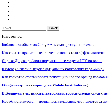
Интересное:
Библиотека объектов Google Ads стала доступна всем…
Как создать правильные ключевые показатели эффективности
Яндекс Директ добавил предиктивные модели LTV во все…
ЮMoney начали выпуск виртуальных банковских карт «Мир»
Как грамотно сформировать репутацию нового бренда кормов
Google завершает переход на Mobile-First Indexing
В Беларуси участники электронных торгов столкнулись с п
Ноутбук стоимость — полная цена владения: что прячется за ц