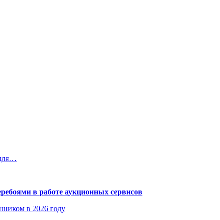
 для…
еребоями в работе аукционных сервисов
енником в 2026 году