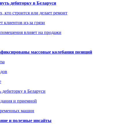
уть дебиторку в Беларуси
х, кто строится или делает ремонт
т клиентов из-за грязи
 помещения влияет на продажи
зафиксированы массовые колебания позиций
gma
одов
е
 дебиторку в Беларуси
идания и приемной
овременных машин
вание и полезные инсайты