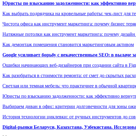
Юристы по взысканию задолженности: как эффективно верн
Как выбрать подрядчика на кровельные работы: чек-лист для те
Чистота офиса как инструмент маркетинга: почему бизнес теряе
Натяжные потолки как инструмент маркетинга: почему дизайн
Как демонтаж помещения становится маркетинговым активом
Google усиливает борьбу с некачественным SEO: в выдаче 
Ошибки начинающих веб-дизайнеров при создании сайта в Fi
Как разобраться в стоимости ремонта: от смет до скрытых расх
Светлая или темная мебель: что практичнее в обычной квартир
Юристы по взысканию задолженности: как эффективно вернуть
Выбираем диван в офис: критерии долговечности для зоны ож
История технологии циклевки: от ручных инструментов до с
Digital-рынки Беларуси, Казахстана, Узбекистана. Исследо