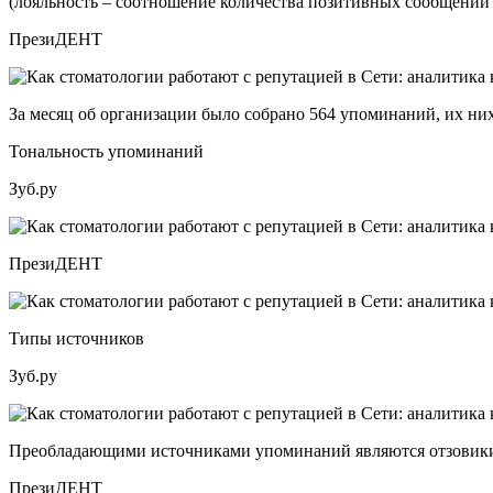
(лояльность – соотношение количества позитивных сообщений
ПрезиДЕНТ
За месяц об организации было собрано 564 упоминаний, их ни
Тональность упоминаний
Зуб.ру
ПрезиДЕНТ
Типы источников
Зуб.ру
Преобладающими источниками упоминаний являются отзовики и
ПрезиДЕНТ