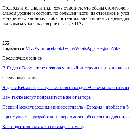
Подводя итог аналитики, хочу отметить, что обеим стоматологи
слабом уровне и состоит, по большей части, из отзовиков и у
конкретно о клинике, чтобы потенциальный клиент, перешедш
повышаем уровень доверие в глазах ЦА.
265
Поделится
VK
OK.ru
Facebook
Twitter
WhatsApp
Telegram
Viber
Предыдущая запись
В Яндекс Вебмастере появился новый инструмент для провер
Следующая запись
Яндекс Вебмастер запускает новый раздел «Советы по оптими
Вам также могут понравиться
Еще от автора
Первый международный кинофестиваль «Евразия» пройдет в Мо
Преимущества разработки программного обеспечения для виде
Как подготовиться к языковому экзамену