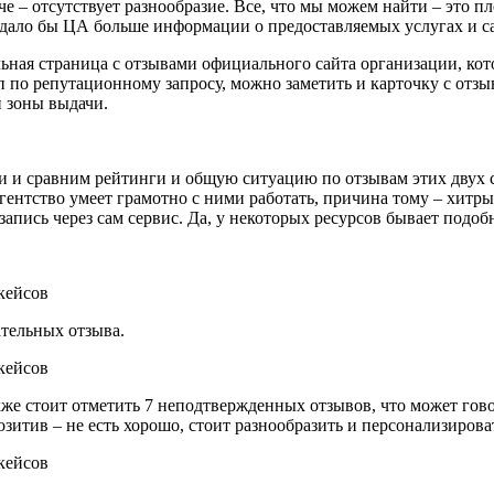
е – отсутствует разнообразие. Все, что мы можем найти – это п
о дало бы ЦА больше информации о предоставляемых услугах и с
льная страница с отзывами официального сайта организации, кот
по репутационному запросу, можно заметить и карточку с отзыв
й зоны выдачи.
 и сравним рейтинги и общую ситуацию по отзывам этих двух с
агентство умеет грамотно с ними работать, причина тому – хит
апись через сам сервис. Да, у некоторых ресурсов бывает подоб
ательных отзыва.
же стоит отметить 7 неподтвержденных отзывов, что может говор
итив – не есть хорошо, стоит разнообразить и персонализирова