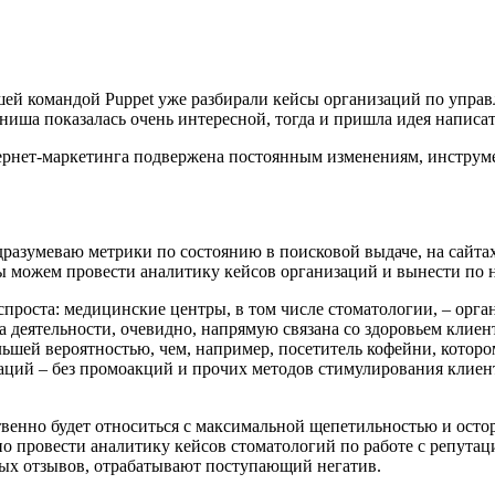
шей командой Puppet уже разбирали кейсы организаций по упра
ниша показалась очень интересной, тогда и пришла идея написа
рнет-маркетинга подвержена постоянным изменениям, инструме
разумеваю метрики по состоянию в поисковой выдаче, на сайтах
 можем провести аналитику кейсов организаций и вынести по н
проста: медицинские центры, в том числе стоматологии, – орга
 деятельности, очевидно, напрямую связана со здоровьем клиент
шей вероятностью, чем, например, посетитель кофейни, котором
аций – без промоакций и прочих методов стимулирования клиент
ественно будет относиться с максимальной щепетильностью и ос
 провести аналитику кейсов стоматологий по работе с репутаци
ых отзывов, отрабатывают поступающий негатив.