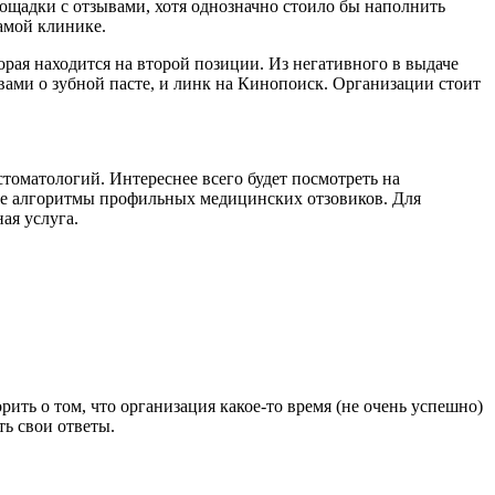
лощадки с отзывами, хотя однозначно стоило бы наполнить
амой клинике.
орая находится на второй позиции. Из негативного в выдаче
ами о зубной пасте, и линк на Кинопоиск. Организации стоит
томатологий. Интереснее всего будет посмотреть на
рые алгоритмы профильных медицинских отзовиков. Для
ная услуга.
ить о том, что организация какое-то время (не очень успешно)
ть свои ответы.