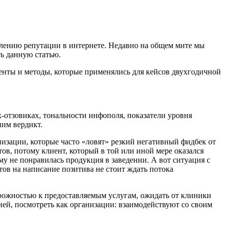
влению репутации в интернете. Недавно на общем мите мы
ть данную статью.
нты и методы, которые применялись для кейсов двухгодичной
-отзовиках, тональности инфополя, показатели уровня
им вердикт.
низации, которые часто «ловят» резкий негативный фидбек от
ов, потому клиент, который в той или иной мере оказался
у не понравилась продукция в заведении. А вот ситуация с
ов на написание позитива не стоит ждать потока
торожностью к предоставляемым услугам, ожидать от клиники
ей, посмотреть как организации: взаимодействуют со своим