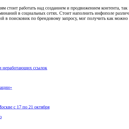
ям стоит работать над созданием и продвижением контента, так 
поминаний в социальных сетях. Стоит наполнить инфополе разли
ий в поисковик по брендовому запросу, мог получить как можн
ки неработающих ссылок
зации»
скве с 17 по 21 октября
о