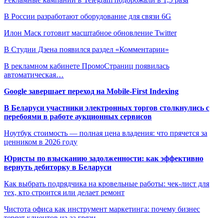
В России разработают оборудование для связи 6G
Илон Маск готовит масштабное обновление Twitter
В Студии Дзена появился раздел «Комментарии»
В рекламном кабинете ПромоСтраниц появилась
автоматическая…
Google завершает переход на Mobile-First Indexing
В Беларуси участники электронных торгов столкнулись с
перебоями в работе аукционных сервисов
Ноутбук стоимость — полная цена владения: что прячется за
ценником в 2026 году
Юристы по взысканию задолженности: как эффективно
вернуть дебиторку в Беларуси
Как выбрать подрядчика на кровельные работы: чек-лист для
тех, кто строится или делает ремонт
Чистота офиса как инструмент маркетинга: почему бизнес
теряет клиентов из-за грязи