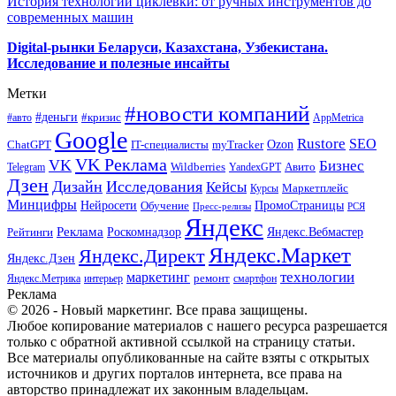
История технологии циклевки: от ручных инструментов до
современных машин
Digital-рынки Беларуси, Казахстана, Узбекистана.
Исследование и полезные инсайты
Метки
#новости компаний
#деньги
#кризис
#авто
AppMetrica
Google
Rustore
SEO
myTracker
Ozon
ChatGPT
IT-специалисты
VK Реклама
VK
Бизнес
Авито
Wildberries
Telegram
YandexGPT
Дзен
Дизайн
Исследования
Кейсы
Маркетплейс
Курсы
Минцифры
ПромоСтраницы
Нейросети
Обучение
Пресс-релизы
РСЯ
Яндекс
Реклама
Роскомнадзор
Яндекс.Вебмастер
Рейтинги
Яндекс.Маркет
Яндекс.Директ
Яндекс.Дзен
маркетинг
технологии
ремонт
Яндекс.Метрика
интерьер
смартфон
Реклама
© 2026 - Новый маркетинг. Все права защищены.
Любое копирование материалов с нашего ресурса разрешается
только с обратной активной ссылкой на страницу статьи.
Все материалы опубликованные на сайте взяты с открытых
источников и других порталов интернета, все права на
авторство принадлежат их законным владельцам.