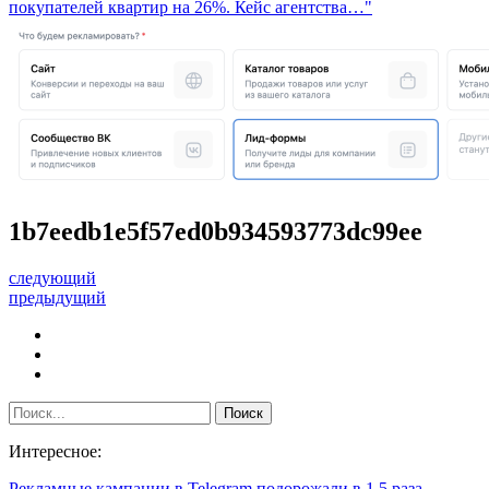
покупателей квартир на 26%. Кейс агентства…"
1b7eedb1e5f57ed0b934593773dc99ee
следующий
предыдущий
Интересное:
Рекламные кампании в Telegram подорожали в 1,5 раза