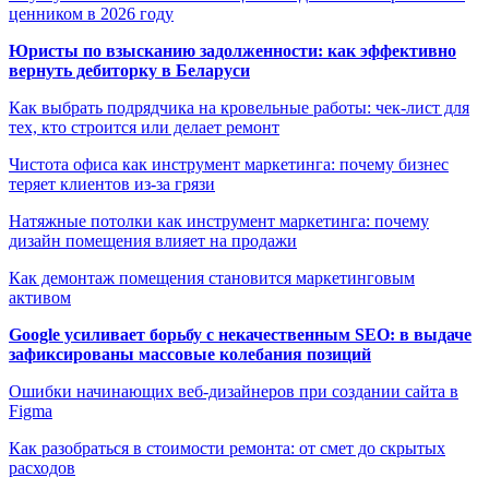
ценником в 2026 году
Юристы по взысканию задолженности: как эффективно
вернуть дебиторку в Беларуси
Как выбрать подрядчика на кровельные работы: чек-лист для
тех, кто строится или делает ремонт
Чистота офиса как инструмент маркетинга: почему бизнес
теряет клиентов из-за грязи
Натяжные потолки как инструмент маркетинга: почему
дизайн помещения влияет на продажи
Как демонтаж помещения становится маркетинговым
активом
Google усиливает борьбу с некачественным SEO: в выдаче
зафиксированы массовые колебания позиций
Ошибки начинающих веб-дизайнеров при создании сайта в
Figma
Как разобраться в стоимости ремонта: от смет до скрытых
расходов