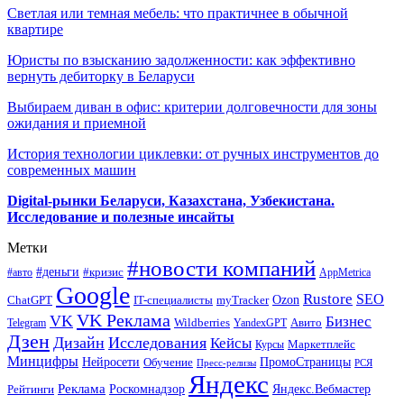
Светлая или темная мебель: что практичнее в обычной
квартире
Юристы по взысканию задолженности: как эффективно
вернуть дебиторку в Беларуси
Выбираем диван в офис: критерии долговечности для зоны
ожидания и приемной
История технологии циклевки: от ручных инструментов до
современных машин
Digital-рынки Беларуси, Казахстана, Узбекистана.
Исследование и полезные инсайты
Метки
#новости компаний
#деньги
#кризис
#авто
AppMetrica
Google
Rustore
SEO
myTracker
Ozon
ChatGPT
IT-специалисты
VK Реклама
VK
Бизнес
Авито
Wildberries
Telegram
YandexGPT
Дзен
Дизайн
Исследования
Кейсы
Маркетплейс
Курсы
Минцифры
ПромоСтраницы
Нейросети
Обучение
Пресс-релизы
РСЯ
Яндекс
Реклама
Роскомнадзор
Яндекс.Вебмастер
Рейтинги