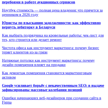
перебоями в работе аукционных сервисов
Ноутбук стоимость — полная цена владения: что прячется за
ценником в 2026 году
Юристы по взысканию задолженности: как эффективно
вернуть дебиторку в Беларуси
Как выбрать подрядчика на кровельные работы: чек-лист для
тех, кто строится или делает ремонт
Чистота офиса как инструмент маркетинга: почему бизнес
теряет клиентов из-за грязи
Натяжные потолки как инструмент маркетинга: почему
дизайн помещения влияет на продажи
Как демонтаж помещения становится маркетинговым
активом
Google усиливает борьбу с некачественным SEO: в выдаче
зафиксированы массовые колебания позиций
Ошибки начинающих веб-дизайнеров при создании сайта в
Figma