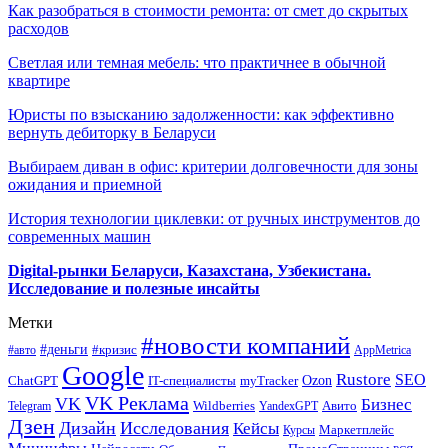
Как разобраться в стоимости ремонта: от смет до скрытых
расходов
Светлая или темная мебель: что практичнее в обычной
квартире
Юристы по взысканию задолженности: как эффективно
вернуть дебиторку в Беларуси
Выбираем диван в офис: критерии долговечности для зоны
ожидания и приемной
История технологии циклевки: от ручных инструментов до
современных машин
Digital-рынки Беларуси, Казахстана, Узбекистана.
Исследование и полезные инсайты
Метки
#новости компаний
#деньги
#кризис
#авто
AppMetrica
Google
Rustore
SEO
myTracker
Ozon
ChatGPT
IT-специалисты
VK Реклама
VK
Бизнес
Авито
Wildberries
Telegram
YandexGPT
Дзен
Дизайн
Исследования
Кейсы
Маркетплейс
Курсы