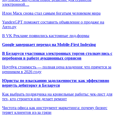
электронной…
Илон Маск снова стал самым богатым человеком мира
YandexGPT поможет составить объявление о продаже на
Авто.ру
В VK Рекламе появились кастомные лид-формы
Google завершает переход на Mobile-First Indexing
В Беларуси участники электронных торгов столкнулись с
перебоями в работе аукционных сервисов
Ноутбук стоимость — полная цена владения: что прячется за
ценником в 2026 году
Юристы по взысканию задолженности: как эффективно
вернуть дебиторку в Беларуси
Как выбрать подрядчика на кровельные работы: чек-лист для
тех, кто строится или делает ремонт
Чистота офиса как инструмент маркетинга: почему бизнес
теряет клиентов из-за грязи