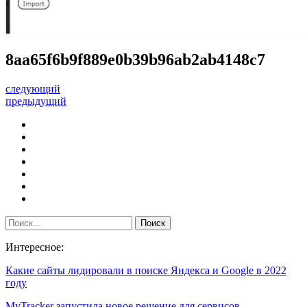
8aa65f6b9f889e0b39b96ab2ab4148c7
следующий
предыдущий
Интересное:
Какие сайты лидировали в поиске Яндекса и Google в 2022
году
MyTracker запустила новое решение для сервисов