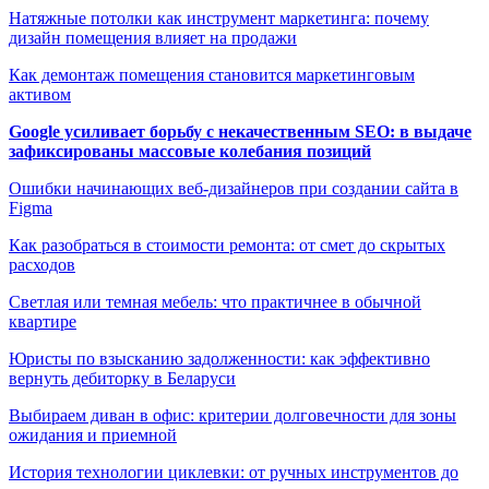
Натяжные потолки как инструмент маркетинга: почему
дизайн помещения влияет на продажи
Как демонтаж помещения становится маркетинговым
активом
Google усиливает борьбу с некачественным SEO: в выдаче
зафиксированы массовые колебания позиций
Ошибки начинающих веб-дизайнеров при создании сайта в
Figma
Как разобраться в стоимости ремонта: от смет до скрытых
расходов
Светлая или темная мебель: что практичнее в обычной
квартире
Юристы по взысканию задолженности: как эффективно
вернуть дебиторку в Беларуси
Выбираем диван в офис: критерии долговечности для зоны
ожидания и приемной
История технологии циклевки: от ручных инструментов до