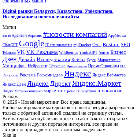
современных машин
Digital-рынки Беларуси, Казахстана, Узбекистана.
Исследование и полезные инсайты
Метки
#новости компаний
#деньги
#кризис
#авто
AppMetrica
Google
Rustore
SEO
myTracker
Ozon
ChatGPT
IT-специалисты
VK Реклама
VK
Бизнес
Авито
Wildberries
Telegram
YandexGPT
Дзен
Дизайн
Исследования
Кейсы
Маркетплейс
Курсы
Минцифры
ПромоСтраницы
Нейросети
Обучение
Пресс-релизы
РСЯ
Яндекс
Реклама
Роскомнадзор
Яндекс.Вебмастер
Рейтинги
Яндекс.Маркет
Яндекс.Директ
Яндекс.Дзен
маркетинг
технологии
ремонт
Яндекс.Метрика
интерьер
смартфон
Реклама
© 2026 - Новый маркетинг. Все права защищены.
Любое копирование материалов с нашего ресурса разрешается
только с обратной активной ссылкой на страницу статьи.
Все материалы опубликованные на сайте взяты с открытых
источников и других порталов интернета, все права на
авторство принадлежат их законным владельцам.
Sign in