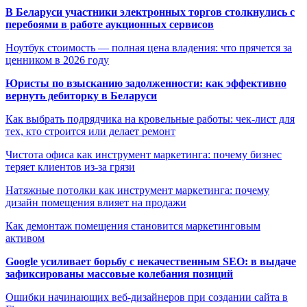
В Беларуси участники электронных торгов столкнулись с
перебоями в работе аукционных сервисов
Ноутбук стоимость — полная цена владения: что прячется за
ценником в 2026 году
Юристы по взысканию задолженности: как эффективно
вернуть дебиторку в Беларуси
Как выбрать подрядчика на кровельные работы: чек-лист для
тех, кто строится или делает ремонт
Чистота офиса как инструмент маркетинга: почему бизнес
теряет клиентов из-за грязи
Натяжные потолки как инструмент маркетинга: почему
дизайн помещения влияет на продажи
Как демонтаж помещения становится маркетинговым
активом
Google усиливает борьбу с некачественным SEO: в выдаче
зафиксированы массовые колебания позиций
Ошибки начинающих веб-дизайнеров при создании сайта в