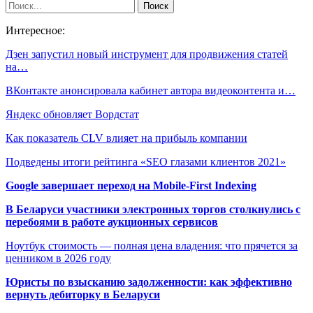
Интересное:
Дзен запустил новый инструмент для продвижения статей
на…
ВКонтакте анонсировала кабинет автора видеоконтента и…
Яндекс обновляет Вордстат
Как показатель CLV влияет на прибыль компании
Подведены итоги рейтинга «SEO глазами клиентов 2021»
Google завершает переход на Mobile-First Indexing
В Беларуси участники электронных торгов столкнулись с
перебоями в работе аукционных сервисов
Ноутбук стоимость — полная цена владения: что прячется за
ценником в 2026 году
Юристы по взысканию задолженности: как эффективно
вернуть дебиторку в Беларуси