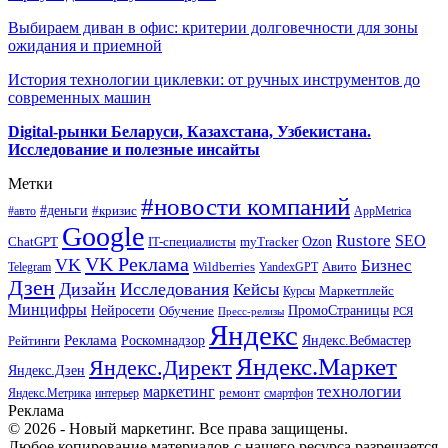
Выбираем диван в офис: критерии долговечности для зоны
ожидания и приемной
История технологии циклевки: от ручных инструментов до
современных машин
Digital-рынки Беларуси, Казахстана, Узбекистана.
Исследование и полезные инсайты
Метки
#новости компаний
#деньги
#кризис
#авто
AppMetrica
Google
Rustore
SEO
myTracker
Ozon
ChatGPT
IT-специалисты
VK Реклама
VK
Бизнес
Авито
Wildberries
Telegram
YandexGPT
Дзен
Дизайн
Исследования
Кейсы
Маркетплейс
Курсы
Минцифры
ПромоСтраницы
Нейросети
Обучение
Пресс-релизы
РСЯ
Яндекс
Реклама
Роскомнадзор
Яндекс.Вебмастер
Рейтинги
Яндекс.Маркет
Яндекс.Директ
Яндекс.Дзен
маркетинг
технологии
ремонт
Яндекс.Метрика
интерьер
смартфон
Реклама
© 2026 - Новый маркетинг. Все права защищены.
Любое копирование материалов с нашего ресурса разрешается