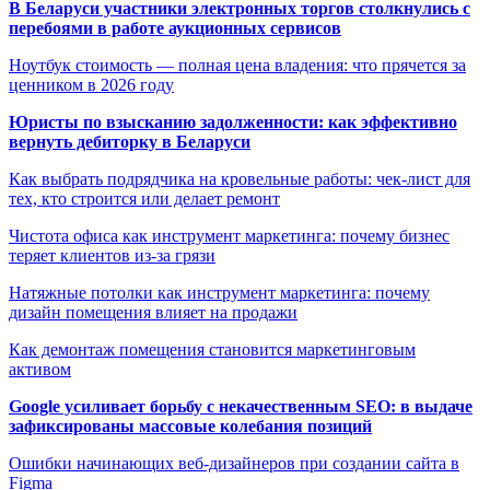
В Беларуси участники электронных торгов столкнулись с
перебоями в работе аукционных сервисов
Ноутбук стоимость — полная цена владения: что прячется за
ценником в 2026 году
Юристы по взысканию задолженности: как эффективно
вернуть дебиторку в Беларуси
Как выбрать подрядчика на кровельные работы: чек-лист для
тех, кто строится или делает ремонт
Чистота офиса как инструмент маркетинга: почему бизнес
теряет клиентов из-за грязи
Натяжные потолки как инструмент маркетинга: почему
дизайн помещения влияет на продажи
Как демонтаж помещения становится маркетинговым
активом
Google усиливает борьбу с некачественным SEO: в выдаче
зафиксированы массовые колебания позиций
Ошибки начинающих веб-дизайнеров при создании сайта в
Figma