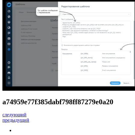
a74959e77f385dabf798ff87279e0a20
следующий
предыдущий