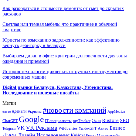
Как разобраться в стоимости ремонта: от смет до скрытых
расходов
Светлая или темная мебель: что практичнее в обычной
квартире
Юристы по взысканию задолженности: как эффективно
вернуть дебиторку в Беларуси
Выбираем диван в офис: критерии долговечности для зоны
ожидания и приемной
История технологии циклевки: от ручных инструментов до
современных машин
Digital-рынки Беларуси, Казахстана, Узбекистана.
Исследование и полезные инсайты
Метки
#новости компаний
#деньги
#кризис
#авто
AppMetrica
Google
Rustore
SEO
myTracker
Ozon
ChatGPT
IT-специалисты
VK Реклама
VK
Бизнес
Авито
Wildberries
Telegram
YandexGPT
Дзен
Дизайн
Исследования
Кейсы
Маркетплейс
Курсы