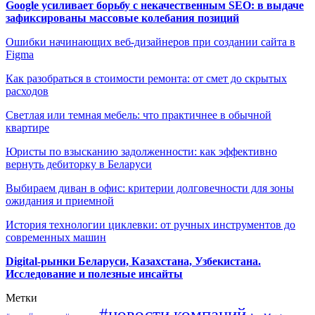
Google усиливает борьбу с некачественным SEO: в выдаче
зафиксированы массовые колебания позиций
Ошибки начинающих веб-дизайнеров при создании сайта в
Figma
Как разобраться в стоимости ремонта: от смет до скрытых
расходов
Светлая или темная мебель: что практичнее в обычной
квартире
Юристы по взысканию задолженности: как эффективно
вернуть дебиторку в Беларуси
Выбираем диван в офис: критерии долговечности для зоны
ожидания и приемной
История технологии циклевки: от ручных инструментов до
современных машин
Digital-рынки Беларуси, Казахстана, Узбекистана.
Исследование и полезные инсайты
Метки
#новости компаний