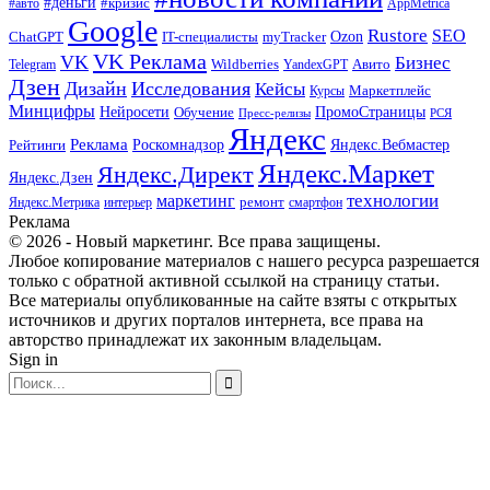
#деньги
#кризис
#авто
AppMetrica
Google
Rustore
SEO
myTracker
Ozon
ChatGPT
IT-специалисты
VK Реклама
VK
Бизнес
Авито
Wildberries
Telegram
YandexGPT
Дзен
Дизайн
Исследования
Кейсы
Маркетплейс
Курсы
Минцифры
ПромоСтраницы
Нейросети
Обучение
Пресс-релизы
РСЯ
Яндекс
Реклама
Роскомнадзор
Яндекс.Вебмастер
Рейтинги
Яндекс.Маркет
Яндекс.Директ
Яндекс.Дзен
маркетинг
технологии
ремонт
Яндекс.Метрика
интерьер
смартфон
Реклама
© 2026 - Новый маркетинг. Все права защищены.
Любое копирование материалов с нашего ресурса разрешается
только с обратной активной ссылкой на страницу статьи.
Все материалы опубликованные на сайте взяты с открытых
источников и других порталов интернета, все права на
авторство принадлежат их законным владельцам.
Sign in