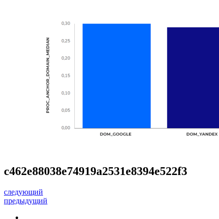
c462e88038e74919a2531e8394e522f3
следующий
предыдущий