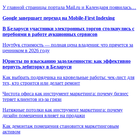
У главной страницы портала Mail.ru и Календаря появилась…
Google завершает переход на Mobile-First Indexing
В Беларуси участники электронных торгов столкнулись с
перебоями в работе аукционных сервисов
Ноутбук стоимость — полная цена владения: что прячется за
ценником в 2026 году
Юристы по взысканию задолженности: как эффективно
вернуть дебиторку в Беларуси
Как выбрать подрядчика на кровельные работы: чек-лист для
тех, кто строится или делает ремонт
Чистота офиса как инструмент маркетинга: почему бизнес
теряет клиентов из-за грязи
Натяжные потолки как инструмент маркетинга: почему
дизайн помещения влияет на продажи
Как демонтаж помещения становится маркетинговым
активом