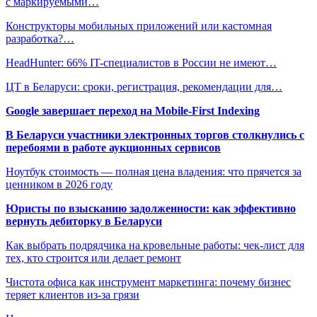
с маркируемыми…
Конструкторы мобильных приложений или кастомная
разработка?…
HeadHunter: 66% IT-специалистов в России не имеют…
ЦТ в Беларуси: сроки, регистрация, рекомендации для…
Google завершает переход на Mobile-First Indexing
В Беларуси участники электронных торгов столкнулись с
перебоями в работе аукционных сервисов
Ноутбук стоимость — полная цена владения: что прячется за
ценником в 2026 году
Юристы по взысканию задолженности: как эффективно
вернуть дебиторку в Беларуси
Как выбрать подрядчика на кровельные работы: чек-лист для
тех, кто строится или делает ремонт
Чистота офиса как инструмент маркетинга: почему бизнес
теряет клиентов из-за грязи