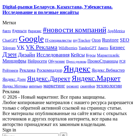
Digital-рынки Беларуси, Казахстана, Узбекистана.
Исследование и полезные инсайты
Метки
#новости компаний
#деньги
#кризис
#авто
AppMetrica
Google
Rustore
SEO
myTracker
Ozon
ChatGPT
IT-специалисты
VK Реклама
VK
Бизнес
Авито
Wildberries
Telegram
YandexGPT
Дзен
Дизайн
Исследования
Кейсы
Маркетплейс
Курсы
Минцифры
ПромоСтраницы
Нейросети
Обучение
Пресс-релизы
РСЯ
Яндекс
Реклама
Роскомнадзор
Яндекс.Вебмастер
Рейтинги
Яндекс.Маркет
Яндекс.Директ
Яндекс.Дзен
маркетинг
технологии
ремонт
Яндекс.Метрика
интерьер
смартфон
Реклама
© 2026 - Новый маркетинг. Все права защищены.
Любое копирование материалов с нашего ресурса разрешается
только с обратной активной ссылкой на страницу статьи.
Все материалы опубликованные на сайте взяты с открытых
источников и других порталов интернета, все права на
авторство принадлежат их законным владельцам.
Sign in