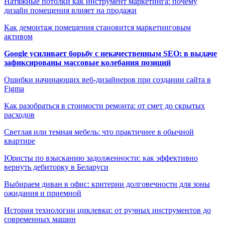
Натяжные потолки как инструмент маркетинга: почему
дизайн помещения влияет на продажи
Как демонтаж помещения становится маркетинговым
активом
Google усиливает борьбу с некачественным SEO: в выдаче
зафиксированы массовые колебания позиций
Ошибки начинающих веб-дизайнеров при создании сайта в
Figma
Как разобраться в стоимости ремонта: от смет до скрытых
расходов
Светлая или темная мебель: что практичнее в обычной
квартире
Юристы по взысканию задолженности: как эффективно
вернуть дебиторку в Беларуси
Выбираем диван в офис: критерии долговечности для зоны
ожидания и приемной
История технологии циклевки: от ручных инструментов до
современных машин