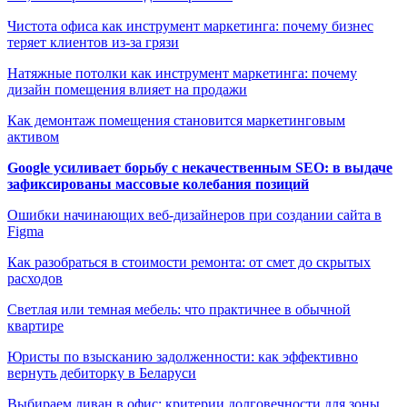
Чистота офиса как инструмент маркетинга: почему бизнес
теряет клиентов из-за грязи
Натяжные потолки как инструмент маркетинга: почему
дизайн помещения влияет на продажи
Как демонтаж помещения становится маркетинговым
активом
Google усиливает борьбу с некачественным SEO: в выдаче
зафиксированы массовые колебания позиций
Ошибки начинающих веб-дизайнеров при создании сайта в
Figma
Как разобраться в стоимости ремонта: от смет до скрытых
расходов
Светлая или темная мебель: что практичнее в обычной
квартире
Юристы по взысканию задолженности: как эффективно
вернуть дебиторку в Беларуси
Выбираем диван в офис: критерии долговечности для зоны