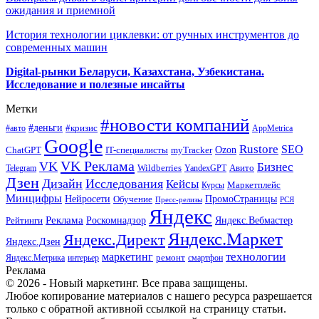
ожидания и приемной
История технологии циклевки: от ручных инструментов до
современных машин
Digital-рынки Беларуси, Казахстана, Узбекистана.
Исследование и полезные инсайты
Метки
#новости компаний
#деньги
#кризис
#авто
AppMetrica
Google
Rustore
SEO
myTracker
Ozon
ChatGPT
IT-специалисты
VK Реклама
VK
Бизнес
Авито
Wildberries
Telegram
YandexGPT
Дзен
Дизайн
Исследования
Кейсы
Маркетплейс
Курсы
Минцифры
ПромоСтраницы
Нейросети
Обучение
Пресс-релизы
РСЯ
Яндекс
Реклама
Роскомнадзор
Яндекс.Вебмастер
Рейтинги
Яндекс.Маркет
Яндекс.Директ
Яндекс.Дзен
маркетинг
технологии
ремонт
Яндекс.Метрика
интерьер
смартфон
Реклама
© 2026 - Новый маркетинг. Все права защищены.
Любое копирование материалов с нашего ресурса разрешается
только с обратной активной ссылкой на страницу статьи.