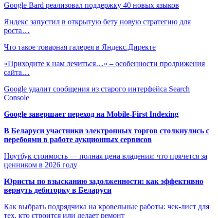
Google Bard реализовал поддержку 40 новых языков
Яндекс запустил в открытую бету новую стратегию для
роста…
Что такое товарная галерея в Яндекс.Директе
«Приходите к нам лечиться…» – особенности продвижения
сайта…
Google удалит сообщения из старого интерфейса Search
Console
Google завершает переход на Mobile-First Indexing
В Беларуси участники электронных торгов столкнулись с
перебоями в работе аукционных сервисов
Ноутбук стоимость — полная цена владения: что прячется за
ценником в 2026 году
Юристы по взысканию задолженности: как эффективно
вернуть дебиторку в Беларуси
Как выбрать подрядчика на кровельные работы: чек-лист для
тех, кто строится или делает ремонт