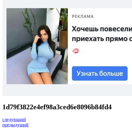
1d79f3822e4ef98a3ced6e8096b84fd4
следующий
предыдущий