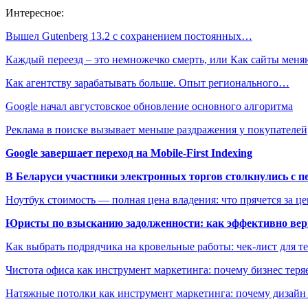
Интересное:
Вышел Gutenberg 13.2 с сохранением постоянных…
Каждый переезд – это немножечко смерть, или Как сайты мен
Как агентству зарабатывать больше. Опыт регионального…
Google начал августовское обновление основного алгоритма
Реклама в поиске вызывает меньше раздражения у покупателе
Google завершает переход на Mobile-First Indexing
В Беларуси участники электронных торгов столкнулись с п
Ноутбук стоимость — полная цена владения: что прячется за ц
Юристы по взысканию задолженности: как эффективно верн
Как выбрать подрядчика на кровельные работы: чек-лист для те
Чистота офиса как инструмент маркетинга: почему бизнес теряе
Натяжные потолки как инструмент маркетинга: почему дизайн