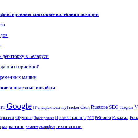
зафиксированы массовые колебания позиций
gma
одов
е
 дебиторку в Беларуси
идания и приемной
овременных машин
вание и полезные инсайты
Google
Rustore
SEO
myTracker
Ozon
GPT
IT-специалисты
Telegram
ПромоСтраницы
Реклама
Рос
йросети
Обучение
Рейтинги
Пресс-релизы
РСЯ
маркетинг
технологии
ремонт
р
смартфон