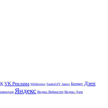
Дзен
VK Реклама
VK
Бизнес
Авито
Wildberries
YandexGPT
Яндекс
комнадзор
Яндекс.Вебмастер
Яндекс.Дзен