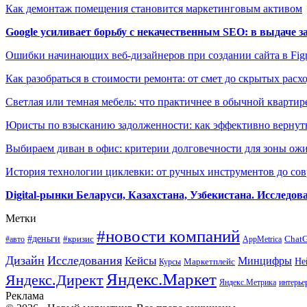
Как демонтаж помещения становится маркетинговым активом
Google усиливает борьбу с некачественным SEO: в выдаче 
Ошибки начинающих веб-дизайнеров при создании сайта в Fi
Как разобраться в стоимости ремонта: от смет до скрытых расх
Светлая или темная мебель: что практичнее в обычной квартир
Юристы по взысканию задолженности: как эффективно вернуть
Выбираем диван в офис: критерии долговечности для зоны ож
История технологии циклевки: от ручных инструментов до с
Digital-рынки Беларуси, Казахстана, Узбекистана. Исследо
Метки
#новости компаний
#деньги
#кризис
Chat
#авто
AppMetrica
Дизайн
Исследования
Кейсы
Минцифры
Маркетплейс
Не
Курсы
Яндекс.Маркет
Яндекс.Директ
Яндекс.Метрика
интерье
Реклама