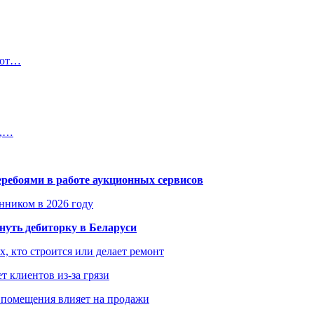
яют…
й,…
еребоями в работе аукционных сервисов
енником в 2026 году
уть дебиторку в Беларуси
х, кто строится или делает ремонт
т клиентов из-за грязи
 помещения влияет на продажи