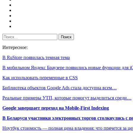
Интересное:
В RuStore появилась темная тема
В мобильном Яндекс Браузере появились новые функции для 
Как использовать переменные в CSS
Библиотека объектов Google Ads стала доступна всем…
Реальные примеры УТП, которые помогут выделиться среди…
Google завершает переход на Mobile-First Indexing
В Беларуси участники электронных торгов столкнулись с п
Ноутбук стоимость — полная цена владения: что прячется за ц