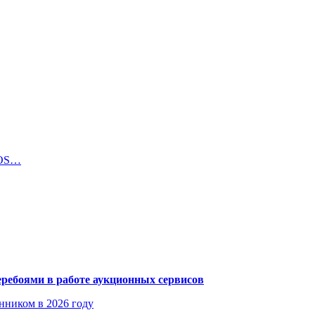
iOS…
еребоями в работе аукционных сервисов
енником в 2026 году