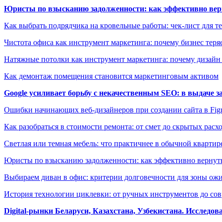
Юристы по взысканию задолженности: как эффективно верн
Как выбрать подрядчика на кровельные работы: чек-лист для те
Чистота офиса как инструмент маркетинга: почему бизнес теряе
Натяжные потолки как инструмент маркетинга: почему дизайн
Как демонтаж помещения становится маркетинговым активом
Google усиливает борьбу с некачественным SEO: в выдаче 
Ошибки начинающих веб-дизайнеров при создании сайта в Fi
Как разобраться в стоимости ремонта: от смет до скрытых расх
Светлая или темная мебель: что практичнее в обычной квартир
Юристы по взысканию задолженности: как эффективно вернуть
Выбираем диван в офис: критерии долговечности для зоны ож
История технологии циклевки: от ручных инструментов до с
Digital-рынки Беларуси, Казахстана, Узбекистана. Исследо