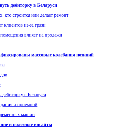
уть дебиторку в Беларуси
х, кто строится или делает ремонт
т клиентов из-за грязи
 помещения влияет на продажи
зафиксированы массовые колебания позиций
gma
одов
е
 дебиторку в Беларуси
идания и приемной
овременных машин
вание и полезные инсайты