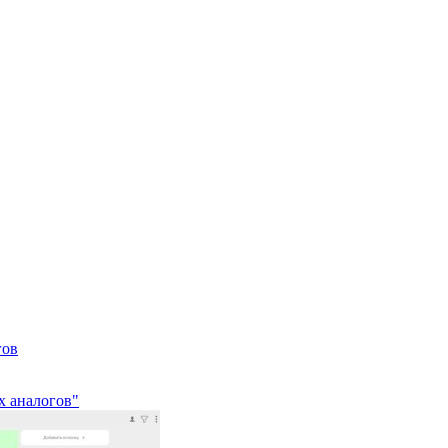
гов
х аналогов"