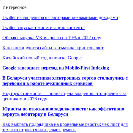
Интересное:
Twitter начал делиться с авторами рекламными доходами
Twitter запускает монетизацию контента
Общая выручка VK выросла на 19% в 2022 году
Как ранжируются сайты в тематике криптовалют
Китайский новый год в поиске Google
Google завершает переход на Mobile-First Indexing
В Беларуси участники электронных торгов столкнулись с
перебоями в работе аукционных сервисов
Ноутбук стоимость — полная цена владения: что прячется за
ценником в 2026 году
Юристы по взысканию задолженности: как эффективно
вернуть дебиторку в Беларуси
Как выбрать подрядчика на кровельные работы: чек-лист для
тех, кто строится или делает ремонт