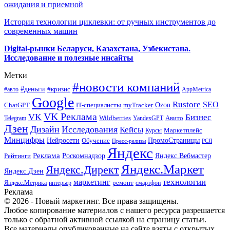
ожидания и приемной
История технологии циклевки: от ручных инструментов до
современных машин
Digital-рынки Беларуси, Казахстана, Узбекистана.
Исследование и полезные инсайты
Метки
#новости компаний
#деньги
#кризис
#авто
AppMetrica
Google
Rustore
SEO
myTracker
Ozon
ChatGPT
IT-специалисты
VK Реклама
VK
Бизнес
Авито
Wildberries
Telegram
YandexGPT
Дзен
Дизайн
Исследования
Кейсы
Маркетплейс
Курсы
Минцифры
ПромоСтраницы
Нейросети
Обучение
Пресс-релизы
РСЯ
Яндекс
Реклама
Роскомнадзор
Яндекс.Вебмастер
Рейтинги
Яндекс.Маркет
Яндекс.Директ
Яндекс.Дзен
маркетинг
технологии
ремонт
Яндекс.Метрика
интерьер
смартфон
Реклама
© 2026 - Новый маркетинг. Все права защищены.
Любое копирование материалов с нашего ресурса разрешается
только с обратной активной ссылкой на страницу статьи.
Все материалы опубликованные на сайте взяты с открытых