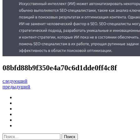
08bfd88b9f350e4a70c6d1dde0ff4c8f
следующий
предыдущий