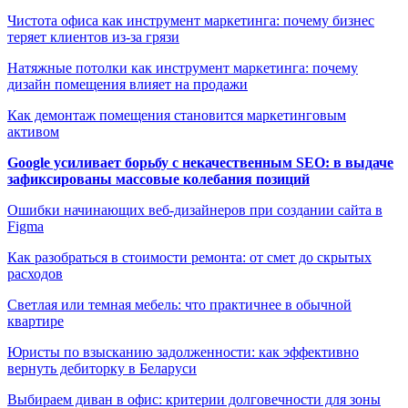
Чистота офиса как инструмент маркетинга: почему бизнес
теряет клиентов из-за грязи
Натяжные потолки как инструмент маркетинга: почему
дизайн помещения влияет на продажи
Как демонтаж помещения становится маркетинговым
активом
Google усиливает борьбу с некачественным SEO: в выдаче
зафиксированы массовые колебания позиций
Ошибки начинающих веб-дизайнеров при создании сайта в
Figma
Как разобраться в стоимости ремонта: от смет до скрытых
расходов
Светлая или темная мебель: что практичнее в обычной
квартире
Юристы по взысканию задолженности: как эффективно
вернуть дебиторку в Беларуси
Выбираем диван в офис: критерии долговечности для зоны