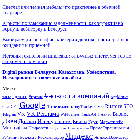
Светлая или темная мебель: что практичнее в обычной
квартире
Юристы по взысканию задолженности: как эффективно
вернуть дебиторку в Беларуси
Выбираем диван в офис: критерии долговечности для зоны
ожидания и приемной
История технологии циклевки: от ручных инструментов до
современных машин
Digital-рынки Беларуси, Казахстана, Узбекистана.
Исследование и полезные инсайты
Метки
#новости компаний
#деньги
#кризис
#авто
AppMetrica
Google
Rustore
SEO
myTracker
Ozon
ChatGPT
IT-специалисты
VK Реклама
VK
Бизнес
Авито
Wildberries
Telegram
YandexGPT
Дзен
Дизайн
Исследования
Кейсы
Маркетплейс
Курсы
Минцифры
ПромоСтраницы
Нейросети
Обучение
Пресс-релизы
РСЯ
Яндекс
Реклама
Роскомнадзор
Яндекс.Вебмастер
Рейтинги