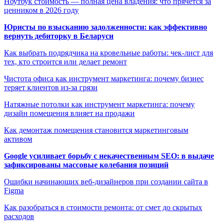
Ноутбук стоимость — полная цена владения: что прячется за
ценником в 2026 году
Юристы по взысканию задолженности: как эффективно
вернуть дебиторку в Беларуси
Как выбрать подрядчика на кровельные работы: чек-лист для
тех, кто строится или делает ремонт
Чистота офиса как инструмент маркетинга: почему бизнес
теряет клиентов из-за грязи
Натяжные потолки как инструмент маркетинга: почему
дизайн помещения влияет на продажи
Как демонтаж помещения становится маркетинговым
активом
Google усиливает борьбу с некачественным SEO: в выдаче
зафиксированы массовые колебания позиций
Ошибки начинающих веб-дизайнеров при создании сайта в
Figma
Как разобраться в стоимости ремонта: от смет до скрытых
расходов