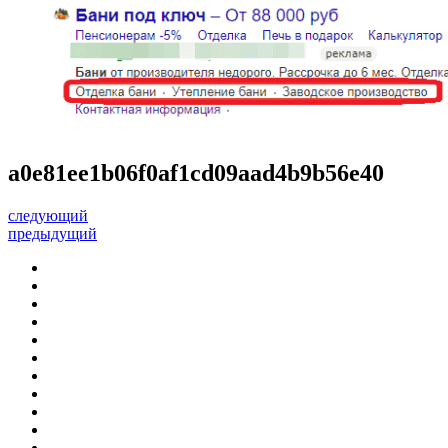
a0e81ee1b06f0af1cd09aad4b9b56e40
следующий
предыдущий