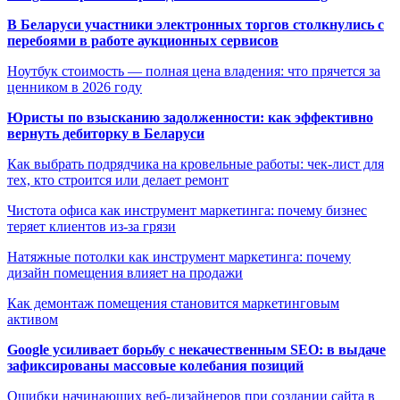
В Беларуси участники электронных торгов столкнулись с
перебоями в работе аукционных сервисов
Ноутбук стоимость — полная цена владения: что прячется за
ценником в 2026 году
Юристы по взысканию задолженности: как эффективно
вернуть дебиторку в Беларуси
Как выбрать подрядчика на кровельные работы: чек-лист для
тех, кто строится или делает ремонт
Чистота офиса как инструмент маркетинга: почему бизнес
теряет клиентов из-за грязи
Натяжные потолки как инструмент маркетинга: почему
дизайн помещения влияет на продажи
Как демонтаж помещения становится маркетинговым
активом
Google усиливает борьбу с некачественным SEO: в выдаче
зафиксированы массовые колебания позиций
Ошибки начинающих веб-дизайнеров при создании сайта в