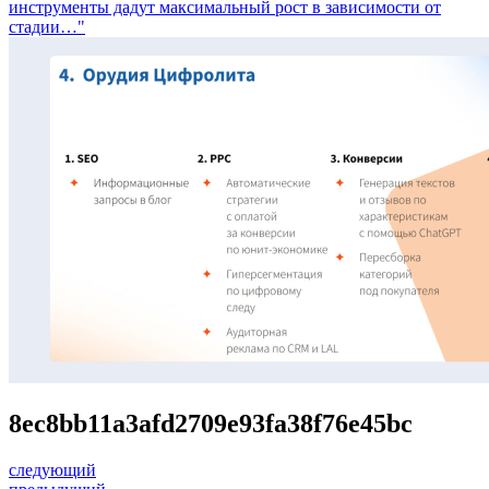
инструменты дадут максимальный рост в зависимости от
стадии…"
8ec8bb11a3afd2709e93fa38f76e45bc
следующий