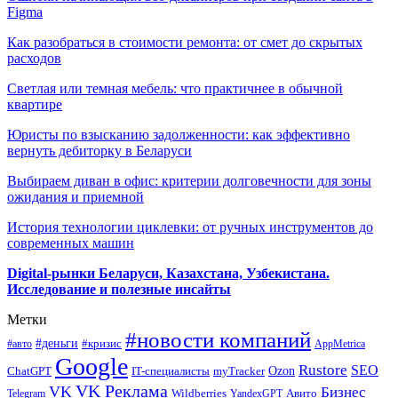
Figma
Как разобраться в стоимости ремонта: от смет до скрытых
расходов
Светлая или темная мебель: что практичнее в обычной
квартире
Юристы по взысканию задолженности: как эффективно
вернуть дебиторку в Беларуси
Выбираем диван в офис: критерии долговечности для зоны
ожидания и приемной
История технологии циклевки: от ручных инструментов до
современных машин
Digital-рынки Беларуси, Казахстана, Узбекистана.
Исследование и полезные инсайты
Метки
#новости компаний
#деньги
#кризис
#авто
AppMetrica
Google
Rustore
SEO
myTracker
Ozon
ChatGPT
IT-специалисты
VK Реклама
VK
Бизнес
Авито
Wildberries
Telegram
YandexGPT