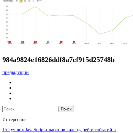
984a9824e16826ddf8a7cf915d25748b
предыдущий
Интересное:
15 лучших JavaScript-плагинов календарей и событий в