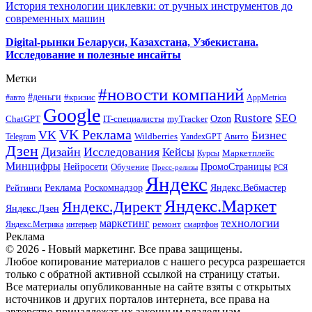
История технологии циклевки: от ручных инструментов до
современных машин
Digital-рынки Беларуси, Казахстана, Узбекистана.
Исследование и полезные инсайты
Метки
#новости компаний
#деньги
#кризис
#авто
AppMetrica
Google
Rustore
SEO
myTracker
Ozon
ChatGPT
IT-специалисты
VK Реклама
VK
Бизнес
Авито
Wildberries
Telegram
YandexGPT
Дзен
Дизайн
Исследования
Кейсы
Маркетплейс
Курсы
Минцифры
ПромоСтраницы
Нейросети
Обучение
Пресс-релизы
РСЯ
Яндекс
Реклама
Роскомнадзор
Яндекс.Вебмастер
Рейтинги
Яндекс.Маркет
Яндекс.Директ
Яндекс.Дзен
маркетинг
технологии
ремонт
Яндекс.Метрика
интерьер
смартфон
Реклама
© 2026 - Новый маркетинг. Все права защищены.
Любое копирование материалов с нашего ресурса разрешается
только с обратной активной ссылкой на страницу статьи.
Все материалы опубликованные на сайте взяты с открытых
источников и других порталов интернета, все права на
авторство принадлежат их законным владельцам.