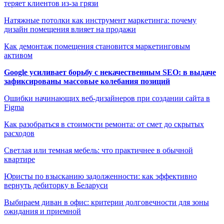
теряет клиентов из-за грязи
Натяжные потолки как инструмент маркетинга: почему
дизайн помещения влияет на продажи
Как демонтаж помещения становится маркетинговым
активом
Google усиливает борьбу с некачественным SEO: в выдаче
зафиксированы массовые колебания позиций
Ошибки начинающих веб-дизайнеров при создании сайта в
Figma
Как разобраться в стоимости ремонта: от смет до скрытых
расходов
Светлая или темная мебель: что практичнее в обычной
квартире
Юристы по взысканию задолженности: как эффективно
вернуть дебиторку в Беларуси
Выбираем диван в офис: критерии долговечности для зоны
ожидания и приемной