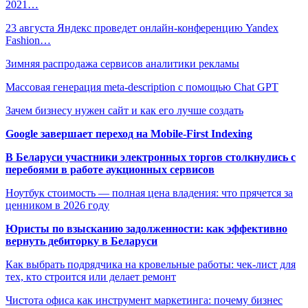
2021…
23 августа Яндекс проведет онлайн-конференцию Yandex
Fashion…
Зимняя распродажа сервисов аналитики рекламы
Массовая генерация meta-description с помощью Chat GPT
Зачем бизнесу нужен сайт и как его лучше создать
Google завершает переход на Mobile-First Indexing
В Беларуси участники электронных торгов столкнулись с
перебоями в работе аукционных сервисов
Ноутбук стоимость — полная цена владения: что прячется за
ценником в 2026 году
Юристы по взысканию задолженности: как эффективно
вернуть дебиторку в Беларуси
Как выбрать подрядчика на кровельные работы: чек-лист для
тех, кто строится или делает ремонт
Чистота офиса как инструмент маркетинга: почему бизнес