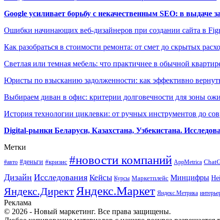
Google усиливает борьбу с некачественным SEO: в выдаче 
Ошибки начинающих веб-дизайнеров при создании сайта в Fi
Как разобраться в стоимости ремонта: от смет до скрытых расх
Светлая или темная мебель: что практичнее в обычной квартир
Юристы по взысканию задолженности: как эффективно вернуть
Выбираем диван в офис: критерии долговечности для зоны ож
История технологии циклевки: от ручных инструментов до с
Digital-рынки Беларуси, Казахстана, Узбекистана. Исследо
Метки
#новости компаний
#деньги
#кризис
Chat
#авто
AppMetrica
Дизайн
Исследования
Кейсы
Минцифры
Маркетплейс
Не
Курсы
Яндекс.Маркет
Яндекс.Директ
Яндекс.Метрика
интерье
Реклама
© 2026 - Новый маркетинг. Все права защищены.