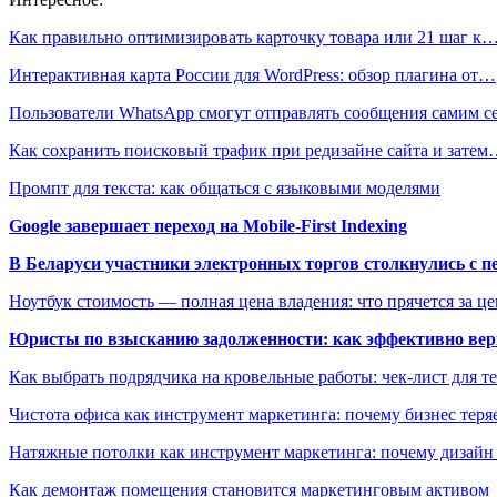
Как правильно оптимизировать карточку товара или 21 шаг к
Интерактивная карта России для WordPress: обзор плагина от…
Пользователи WhatsApp смогут отправлять сообщения самим с
Как сохранить поисковый трафик при редизайне сайта и зате
Промпт для текста: как общаться с языковыми моделями
Google завершает переход на Mobile-First Indexing
В Беларуси участники электронных торгов столкнулись с п
Ноутбук стоимость — полная цена владения: что прячется за ц
Юристы по взысканию задолженности: как эффективно верн
Как выбрать подрядчика на кровельные работы: чек-лист для те
Чистота офиса как инструмент маркетинга: почему бизнес теряе
Натяжные потолки как инструмент маркетинга: почему дизайн
Как демонтаж помещения становится маркетинговым активом