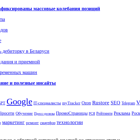
зафиксированы массовые колебания позиций
gma
одов
е
 дебиторку в Беларуси
идания и приемной
овременных машин
вание и полезные инсайты
Google
Rustore
SEO
myTracker
Ozon
GPT
IT-специалисты
Telegram
ПромоСтраницы
Реклама
Рос
йросети
Обучение
Рейтинги
Пресс-релизы
РСЯ
маркетинг
технологии
ремонт
р
смартфон