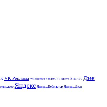
Дзен
VK Реклама
VK
Бизнес
Авито
Wildberries
YandexGPT
Яндекс
комнадзор
Яндекс.Вебмастер
Яндекс.Дзен