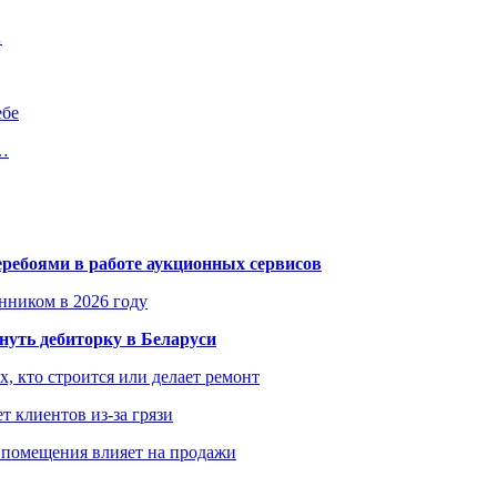
…
ебе
м…
еребоями в работе аукционных сервисов
енником в 2026 году
уть дебиторку в Беларуси
х, кто строится или делает ремонт
т клиентов из-за грязи
 помещения влияет на продажи