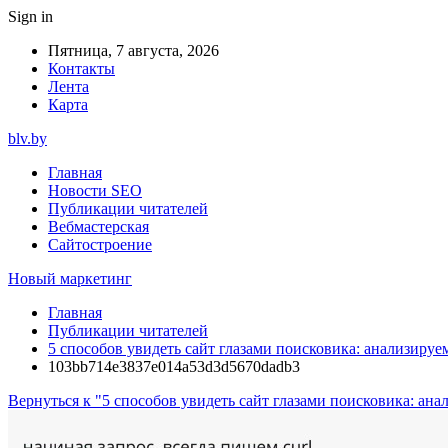
Sign in
Пятница, 7 августа, 2026
Контакты
Лента
Карта
blv.by
Главная
Новости SEO
Публикации читателей
Вебмастерская
Сайтостроение
Новый маркетинг
Главная
Публикации читателей
5 способов увидеть сайт глазами поисковика: анализируе
103bb714e3837e014a53d3d5670dadb3
Вернуться к "5 способов увидеть сайт глазами поисковика: ана