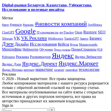
Digital-рынки Беларуси, Казахстана, Узбекистана.
Исследование и полезные инсайты
Метки
#новости компаний
#деньги
#кризис
#авто
AppMetrica
Google
Rustore
SEO
myTracker
Ozon
ChatGPT
IT-специалисты
VK Реклама
VK
Бизнес
Авито
Wildberries
Telegram
YandexGPT
Дзен
Дизайн
Исследования
Кейсы
Маркетплейс
Курсы
Минцифры
ПромоСтраницы
Нейросети
Обучение
Пресс-релизы
РСЯ
Яндекс
Реклама
Роскомнадзор
Яндекс.Вебмастер
Рейтинги
Яндекс.Маркет
Яндекс.Директ
Яндекс.Дзен
маркетинг
технологии
ремонт
Яндекс.Метрика
интерьер
смартфон
Реклама
© 2026 - Новый маркетинг. Все права защищены.
Любое копирование материалов с нашего ресурса разрешается
только с обратной активной ссылкой на страницу статьи.
Все материалы опубликованные на сайте взяты с открытых
источников и других порталов интернета, все права на
авторство принадлежат их законным владельцам.
Sign in