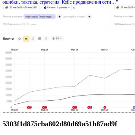
ошибки, тактика, стратегия. Кейс продвижения сети…"
5303f1d875cba802d80d69a51b87ad9f