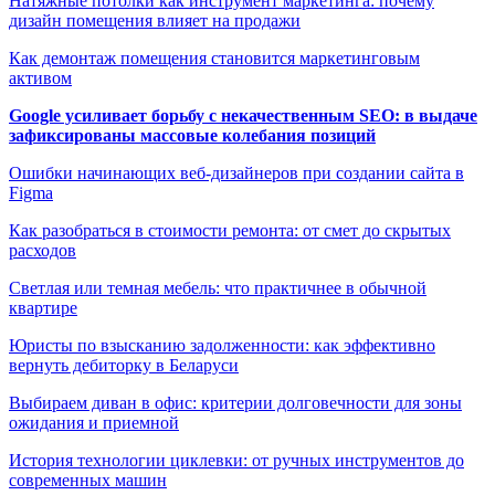
Натяжные потолки как инструмент маркетинга: почему
дизайн помещения влияет на продажи
Как демонтаж помещения становится маркетинговым
активом
Google усиливает борьбу с некачественным SEO: в выдаче
зафиксированы массовые колебания позиций
Ошибки начинающих веб-дизайнеров при создании сайта в
Figma
Как разобраться в стоимости ремонта: от смет до скрытых
расходов
Светлая или темная мебель: что практичнее в обычной
квартире
Юристы по взысканию задолженности: как эффективно
вернуть дебиторку в Беларуси
Выбираем диван в офис: критерии долговечности для зоны
ожидания и приемной
История технологии циклевки: от ручных инструментов до
современных машин