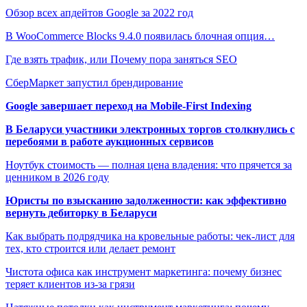
Обзор всех апдейтов Google за 2022 год
В WooCommerce Blocks 9.4.0 появилась блочная опция…
Где взять трафик, или Почему пора заняться SEO
СберМаркет запустил брендирование
Google завершает переход на Mobile-First Indexing
В Беларуси участники электронных торгов столкнулись с
перебоями в работе аукционных сервисов
Ноутбук стоимость — полная цена владения: что прячется за
ценником в 2026 году
Юристы по взысканию задолженности: как эффективно
вернуть дебиторку в Беларуси
Как выбрать подрядчика на кровельные работы: чек-лист для
тех, кто строится или делает ремонт
Чистота офиса как инструмент маркетинга: почему бизнес
теряет клиентов из-за грязи