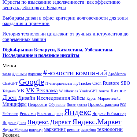
Юристы по взысканию задолженности: как эффективно
вернуть дебиторку в Беларуси
Выбираем диван в офис: критерии долговечности для зоны
ожидания и приемной
История технологии циклевки: от ручных инструментов до
современных машин
Digital-рынки Беларуси, Казахстана, Узбекистана.
Исследование и полезные инсайты
Метки
#новости компаний
#деньги
#кризис
#авто
AppMetrica
Google
Rustore
SEO
myTracker
Ozon
ChatGPT
IT-специалисты
VK Реклама
VK
Бизнес
Авито
Wildberries
Telegram
YandexGPT
Дзен
Дизайн
Исследования
Кейсы
Маркетплейс
Курсы
Минцифры
ПромоСтраницы
Нейросети
Обучение
Пресс-релизы
РСЯ
Яндекс
Реклама
Роскомнадзор
Яндекс.Вебмастер
Рейтинги
Яндекс.Маркет
Яндекс.Директ
Яндекс.Дзен
маркетинг
технологии
ремонт
Яндекс.Метрика
интерьер
смартфон
Реклама