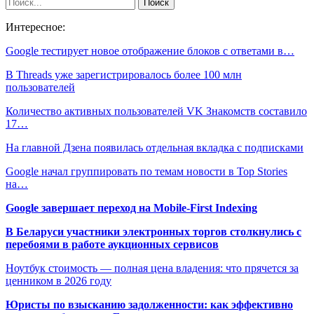
Интересное:
Google тестирует новое отображение блоков с ответами в…
В Threads уже зарегистрировалось более 100 млн
пользователей
Количество активных пользователей VK Знакомств составило
17…
На главной Дзена появилась отдельная вкладка с подписками
Google начал группировать по темам новости в Top Stories
на…
Google завершает переход на Mobile-First Indexing
В Беларуси участники электронных торгов столкнулись с
перебоями в работе аукционных сервисов
Ноутбук стоимость — полная цена владения: что прячется за
ценником в 2026 году
Юристы по взысканию задолженности: как эффективно