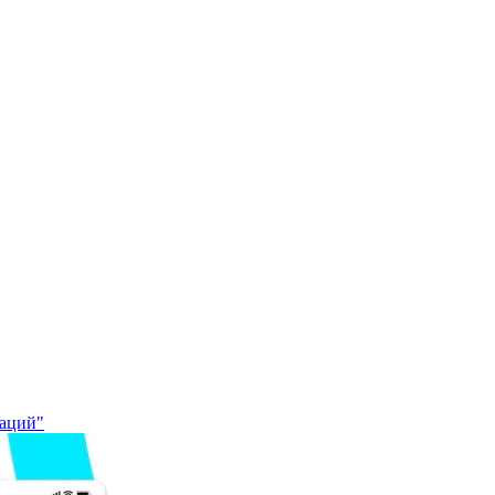
даций"