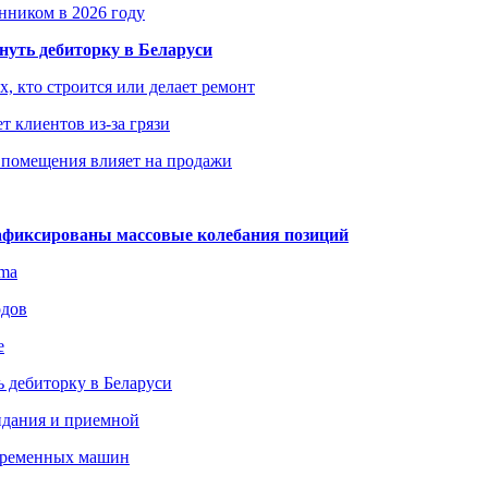
енником в 2026 году
уть дебиторку в Беларуси
х, кто строится или делает ремонт
т клиентов из-за грязи
 помещения влияет на продажи
зафиксированы массовые колебания позиций
gma
одов
е
 дебиторку в Беларуси
идания и приемной
овременных машин