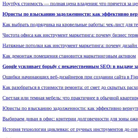
Ноутбук стоимость — полная цена владения: что прячется за ц
Юристы по взысканию задолженности: как эффективно верн
Как выбрать подрядчика на кровельные работы: чек-лист для те
Чистота офиса как инструмент маркетинга: почему бизнес теряе
Натяжные потолки как инструмент маркетинга: почему дизайн
Как демонтаж помещения становится маркетинговым активом
Google усиливает борьбу с некачественным SEO: в выдаче 
Ошибки начинающих веб-дизайнеров при создании сайта в Fi
Как разобраться в стоимости ремонта: от смет до скрытых расх
Светлая или темная мебель: что практичнее в обычной квартир
Юристы по взысканию задолженности: как эффективно вернуть
Выбираем диван в офис: критерии долговечности для зоны ож
История технологии циклевки: от ручных инструментов до с