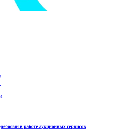
а
у
та
еребоями в работе аукционных сервисов