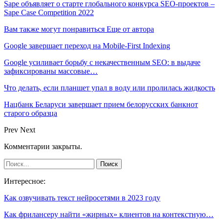
Sape объявляет о старте глобального конкурса SEO-проектов –
Sape Case Competition 2022
Вам также могут понравиться
Еще от автора
Google завершает переход на Mobile-First Indexing
Google усиливает борьбу с некачественным SEO: в выдаче
зафиксированы массовые…
Что делать, если планшет упал в воду или пролилась жидкость
Нацбанк Беларуси завершает прием белорусских банкнот
старого образца
Prev
Next
Комментарии закрыты.
Интересное:
Как озвучивать текст нейросетями в 2023 году
Как фрилансеру найти «жирных» клиентов на контекстную…