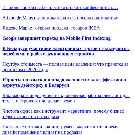
21 июля состоится бесплатная онлайн-конференция о…
В Google Maps стали показываться отзывы о компаниях
Яндекс Маркет открыл продажи товаров IKEA
Google завершает переход на Mobile-First Indexing
В Беларуси участники электронных торгов столкнулись с
перебоями в работе аукционных сервисов
Ноутбук стоимость — полная цена владения: что прячется за
ценником в 2026 году
Юристы по взысканию задолженности: как эффективно
вернуть дебиторку в Беларуси
Как выбрать подрядчика на кровельные работы: чек-лист для
тех, кто строится или делает ремонт
Чистота офиса как инструмент маркетинга: почему бизнес
теряет клиентов из-за грязи
Натяжные потолки как инструмент маркетинга: почему
дизайн помещения влияет на продажи