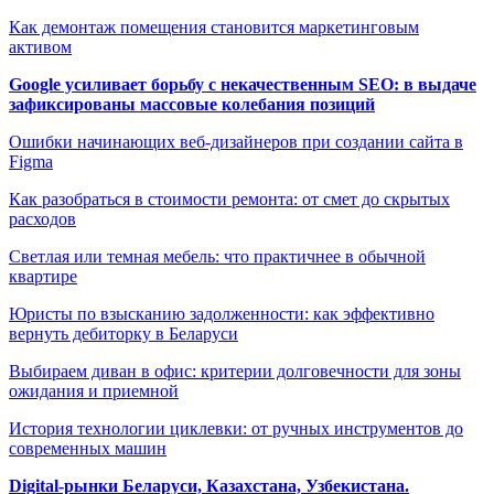
Как демонтаж помещения становится маркетинговым
активом
Google усиливает борьбу с некачественным SEO: в выдаче
зафиксированы массовые колебания позиций
Ошибки начинающих веб-дизайнеров при создании сайта в
Figma
Как разобраться в стоимости ремонта: от смет до скрытых
расходов
Светлая или темная мебель: что практичнее в обычной
квартире
Юристы по взысканию задолженности: как эффективно
вернуть дебиторку в Беларуси
Выбираем диван в офис: критерии долговечности для зоны
ожидания и приемной
История технологии циклевки: от ручных инструментов до
современных машин
Digital-рынки Беларуси, Казахстана, Узбекистана.