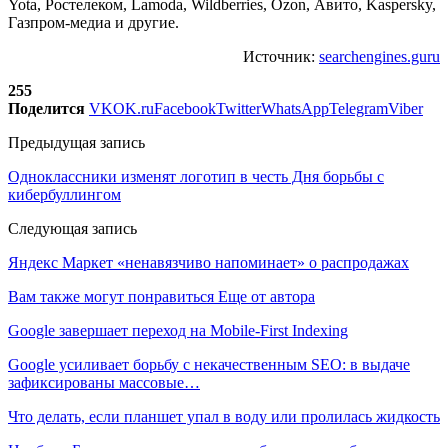
Yota, Ростелеком, Lamoda, Wildberries, Ozon, Авито, Kaspersky,
Газпром-медиа и другие.
Источник:
searchengines.guru
255
Поделится
VK
OK.ru
Facebook
Twitter
WhatsApp
Telegram
Viber
Предыдущая запись
Одноклассники изменят логотип в честь Дня борьбы с
кибербуллингом
Следующая запись
Яндекс Маркет «ненавязчиво напоминает» о распродажах
Вам также могут понравиться
Еще от автора
Google завершает переход на Mobile-First Indexing
Google усиливает борьбу с некачественным SEO: в выдаче
зафиксированы массовые…
Что делать, если планшет упал в воду или пролилась жидкость