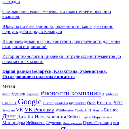
расходов
Светлая или темная мебель: что практичнее в обычной
квартире
Юристы по взысканию задолженности: как эффективно
вернуть дебиторку в Беларуси
Выбираем диван в офис: критерии долговечности для зоны
ожидания и приемной
История технологии циклевки: от ручных инструментов до
современных машин
Digital-рынки Беларуси, Казахстана, Узбекистана.
Исследование и полезные инсайты
Метки
#новости компаний
#деньги
#кризис
#авто
AppMetrica
Google
Rustore
SEO
myTracker
Ozon
ChatGPT
IT-специалисты
VK Реклама
VK
Бизнес
Авито
Wildberries
Telegram
YandexGPT
Дзен
Дизайн
Исследования
Кейсы
Маркетплейс
Курсы
Минцифры
ПромоСтраницы
Нейросети
Обучение
Пресс-релизы
РСЯ