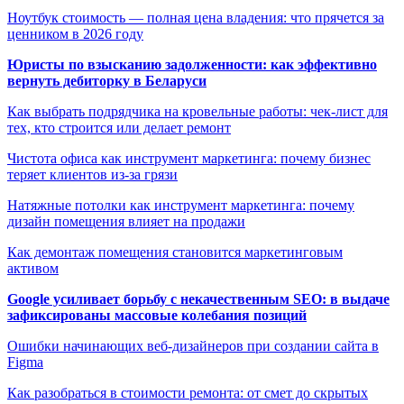
Ноутбук стоимость — полная цена владения: что прячется за
ценником в 2026 году
Юристы по взысканию задолженности: как эффективно
вернуть дебиторку в Беларуси
Как выбрать подрядчика на кровельные работы: чек-лист для
тех, кто строится или делает ремонт
Чистота офиса как инструмент маркетинга: почему бизнес
теряет клиентов из-за грязи
Натяжные потолки как инструмент маркетинга: почему
дизайн помещения влияет на продажи
Как демонтаж помещения становится маркетинговым
активом
Google усиливает борьбу с некачественным SEO: в выдаче
зафиксированы массовые колебания позиций
Ошибки начинающих веб-дизайнеров при создании сайта в
Figma
Как разобраться в стоимости ремонта: от смет до скрытых