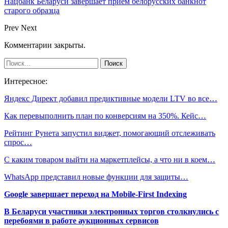
Нацбанк Беларуси завершает прием белорусских банкнот
старого образца
Prev
Next
Комментарии закрыты.
Интересное:
Яндекс Директ добавил предиктивные модели LTV во все…
Как перевыполнить план по конверсиям на 350%. Кейс…
Рейтинг Рунета запустил виджет, помогающий отслеживать
спрос…
С каким товаром выйти на маркетплейсы, а что ни в коем…
WhatsApp представил новые функции для защиты…
Google завершает переход на Mobile-First Indexing
В Беларуси участники электронных торгов столкнулись с
перебоями в работе аукционных сервисов