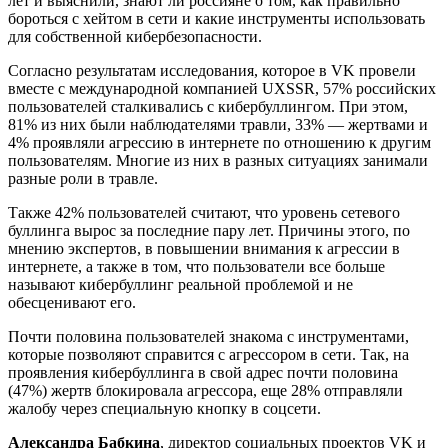
лет и выяснили, знают ли россияне о том, как правильно
бороться с хейтом в сети и какие инструменты использовать
для собственной кибербезопасности.
Согласно результатам исследования, которое в VK провели
вместе с международной компанией UXSSR, 57% российских
пользователей сталкивались с кибербуллингом. При этом,
81% из них были наблюдателями травли, 33%
— жертвами и
4% проявляли агрессию в интернете по отношению к другим
пользователям. Многие из них в разных ситуациях занимали
разные роли в травле.
Также 42% пользователей считают, что уровень сетевого
буллинга вырос за последние пару лет. Причины этого, по
мнению экспертов, в повышении внимания к агрессии в
интернете, а также в том, что пользователи все больше
называют кибербуллинг реальной проблемой и не
обесценивают его.
Почти половина пользователей знакома с инструментами,
которые позволяют справится с агрессором в сети. Так, на
проявления кибербуллинга в свой адрес почти половина
(47%) жертв блокировала агрессора, еще 28% отправляли
жалобу через специальную кнопку в соцсети.
Александра Бабкина
, директор социальных проектов VK и