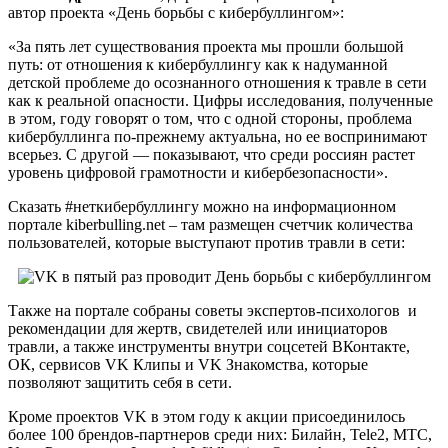
автор проекта «День борьбы с кибербуллингом»:
«За пять лет существования проекта мы прошли большой
путь: от отношения к кибербуллингу как к надуманной
детской проблеме до осознанного отношения к травле в сети
как к реальной опасности. Цифры исследования, полученные
в этом, году говорят о том, что с одной стороны, проблема
кибербуллинга по-прежнему актуальна, но ее воспринимают
всерьез. С другой — показывают, что среди россиян растет
уровень цифровой грамотности и кибербезопасности».
Сказать #неткибербуллингу можно на информационном
портале kiberbulling.net – там размещен счетчик количества
пользователей, которые выступают против травли в сети:
Также на портале собраны советы экспертов-психологов и
рекомендации для жертв, свидетелей или инициаторов
травли, а также инструменты внутри соцсетей ВКонтакте,
ОК, сервисов VK Клипы и VK Знакомства, которые
позволяют защитить себя в сети.
Кроме проектов VK в этом году к акции присоединилось
более 100 брендов-партнеров среди них: Билайн, Tele2, МТС,