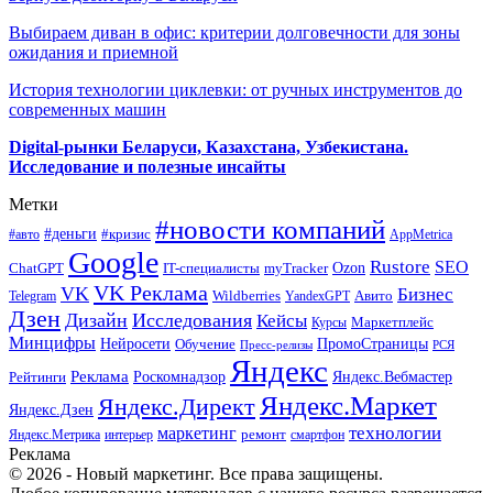
Выбираем диван в офис: критерии долговечности для зоны
ожидания и приемной
История технологии циклевки: от ручных инструментов до
современных машин
Digital-рынки Беларуси, Казахстана, Узбекистана.
Исследование и полезные инсайты
Метки
#новости компаний
#деньги
#кризис
#авто
AppMetrica
Google
Rustore
SEO
myTracker
Ozon
ChatGPT
IT-специалисты
VK Реклама
VK
Бизнес
Авито
Wildberries
Telegram
YandexGPT
Дзен
Дизайн
Исследования
Кейсы
Маркетплейс
Курсы
Минцифры
ПромоСтраницы
Нейросети
Обучение
Пресс-релизы
РСЯ
Яндекс
Реклама
Роскомнадзор
Яндекс.Вебмастер
Рейтинги
Яндекс.Маркет
Яндекс.Директ
Яндекс.Дзен
маркетинг
технологии
ремонт
Яндекс.Метрика
интерьер
смартфон
Реклама
© 2026 - Новый маркетинг. Все права защищены.