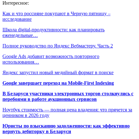
Интересное:
Как и что россияне покупают в Черную пятницу –
исследование
Школа digital-продуктивности: как планировать
еженедельные…
Полное руководство по Яндекс Вебмастеру. Часть 2
Google Ads добавит возможность повторного
использования…
Яндекс запустил новый медийный формат в поиске
Google завершает переход на Mobile-First Indexing
В Беларуси участники электронных торгов столкнулись с
перебоями в работе аукционных сервисов
Ноутбук стоимость — полная цена владения: что прячется за
ценником в 2026 году
Юристы по взысканию задолженности: как эффективно
вернуть дебиторку в Беларуси