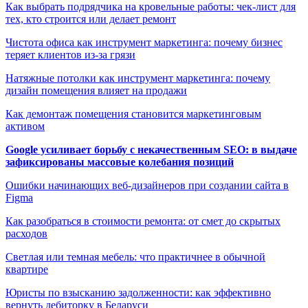
Как выбрать подрядчика на кровельные работы: чек-лист для
тех, кто строится или делает ремонт
Чистота офиса как инструмент маркетинга: почему бизнес
теряет клиентов из-за грязи
Натяжные потолки как инструмент маркетинга: почему
дизайн помещения влияет на продажи
Как демонтаж помещения становится маркетинговым
активом
Google усиливает борьбу с некачественным SEO: в выдаче
зафиксированы массовые колебания позиций
Ошибки начинающих веб-дизайнеров при создании сайта в
Figma
Как разобраться в стоимости ремонта: от смет до скрытых
расходов
Светлая или темная мебель: что практичнее в обычной
квартире
Юристы по взысканию задолженности: как эффективно
вернуть дебиторку в Беларуси