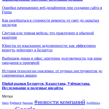
Ошибки начинающих веб-дизайнеров при создании сайта в
Figma
Как разобраться в стоимости ремонта: от смет до скрытых
расходов
Светлая или темная мебель: что практичнее в обычной
квартире
Юристы по взысканию задолженности: как эффективно
вернуть дебиторку в Беларуси
Выбираем диван в офис: критерии долговечности для зоны
ожидания и приемной
История технологии циклевки: от ручных инструментов до
современных машин
Digital-рынки Беларуси, Казахстана, Узбекистана.
Исследование и полезные инсайты
Метки
#новости компаний
#деньги
#кризис
#авто
AppMetrica