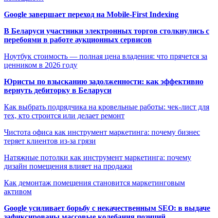
Google завершает переход на Mobile-First Indexing
В Беларуси участники электронных торгов столкнулись с
перебоями в работе аукционных сервисов
Ноутбук стоимость — полная цена владения: что прячется за
ценником в 2026 году
Юристы по взысканию задолженности: как эффективно
вернуть дебиторку в Беларуси
Как выбрать подрядчика на кровельные работы: чек-лист для
тех, кто строится или делает ремонт
Чистота офиса как инструмент маркетинга: почему бизнес
теряет клиентов из-за грязи
Натяжные потолки как инструмент маркетинга: почему
дизайн помещения влияет на продажи
Как демонтаж помещения становится маркетинговым
активом
Google усиливает борьбу с некачественным SEO: в выдаче
зафиксированы массовые колебания позиций