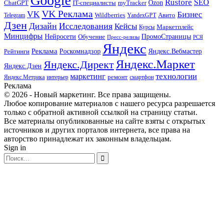
Google
Rustore
SEO
myTracker
Ozon
ChatGPT
IT-специалисты
VK Реклама
VK
Бизнес
Авито
Wildberries
Telegram
YandexGPT
Дзен
Дизайн
Исследования
Кейсы
Маркетплейс
Курсы
Минцифры
ПромоСтраницы
Нейросети
Обучение
Пресс-релизы
РСЯ
Яндекс
Реклама
Роскомнадзор
Яндекс.Вебмастер
Рейтинги
Яндекс.Маркет
Яндекс.Директ
Яндекс.Дзен
маркетинг
технологии
ремонт
Яндекс.Метрика
интерьер
смартфон
Реклама
© 2026 - Новый маркетинг. Все права защищены.
Любое копирование материалов с нашего ресурса разрешается
только с обратной активной ссылкой на страницу статьи.
Все материалы опубликованные на сайте взяты с открытых
источников и других порталов интернета, все права на
авторство принадлежат их законным владельцам.
Sign in