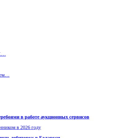
VK…
ием…
еребоями в работе аукционных сервисов
енником в 2026 году
уть дебиторку в Беларуси