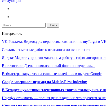
следующий
Интересное:
VK Реклама. Видеокурс: переносим кампании из myTarget в 
Сложные земляные работы: от анализа до исполнения
Яндекс Маркет упростил магазинам работу с софинансирован
В статистике Дзена появился новый блок о поведении…
Вебмастера жалуются на сильные колебания в выдаче Google
Google завершает переход на Mobile-First Indexing
В Беларуси участники электронных торгов столкнулись с п
Ноутбук стоимость — полная цена владения: что прячется за ц
Юристы по взысканию задолженности: как эффективно верн