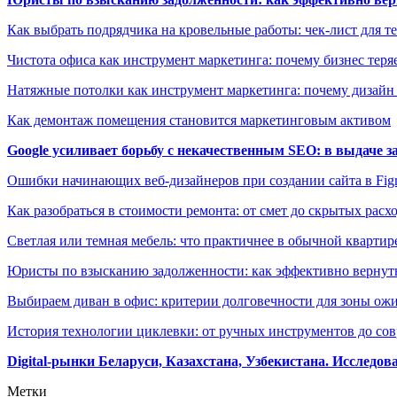
Как выбрать подрядчика на кровельные работы: чек-лист для те
Чистота офиса как инструмент маркетинга: почему бизнес теряе
Натяжные потолки как инструмент маркетинга: почему дизайн
Как демонтаж помещения становится маркетинговым активом
Google усиливает борьбу с некачественным SEO: в выдаче 
Ошибки начинающих веб-дизайнеров при создании сайта в Fi
Как разобраться в стоимости ремонта: от смет до скрытых расх
Светлая или темная мебель: что практичнее в обычной квартир
Юристы по взысканию задолженности: как эффективно вернуть
Выбираем диван в офис: критерии долговечности для зоны ож
История технологии циклевки: от ручных инструментов до с
Digital-рынки Беларуси, Казахстана, Узбекистана. Исследо
Метки