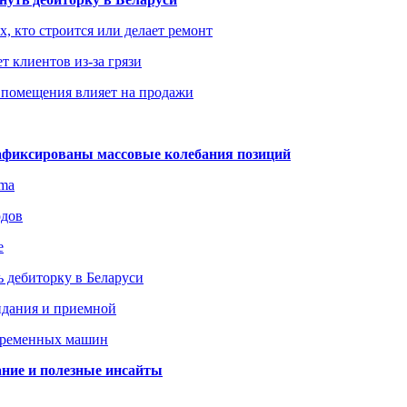
х, кто строится или делает ремонт
т клиентов из-за грязи
 помещения влияет на продажи
зафиксированы массовые колебания позиций
gma
одов
е
 дебиторку в Беларуси
идания и приемной
овременных машин
вание и полезные инсайты