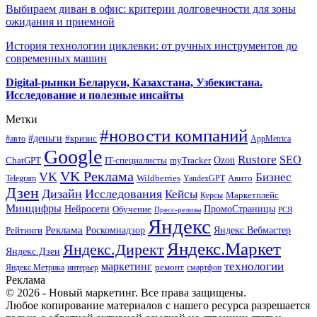
Выбираем диван в офис: критерии долговечности для зоны
ожидания и приемной
История технологии циклевки: от ручных инструментов до
современных машин
Digital-рынки Беларуси, Казахстана, Узбекистана.
Исследование и полезные инсайты
Метки
#новости компаний
#деньги
#кризис
#авто
AppMetrica
Google
Rustore
SEO
myTracker
Ozon
ChatGPT
IT-специалисты
VK Реклама
VK
Бизнес
Авито
Wildberries
Telegram
YandexGPT
Дзен
Дизайн
Исследования
Кейсы
Маркетплейс
Курсы
Минцифры
ПромоСтраницы
Нейросети
Обучение
Пресс-релизы
РСЯ
Яндекс
Реклама
Роскомнадзор
Яндекс.Вебмастер
Рейтинги
Яндекс.Маркет
Яндекс.Директ
Яндекс.Дзен
маркетинг
технологии
ремонт
Яндекс.Метрика
интерьер
смартфон
Реклама
© 2026 - Новый маркетинг. Все права защищены.
Любое копирование материалов с нашего ресурса разрешается