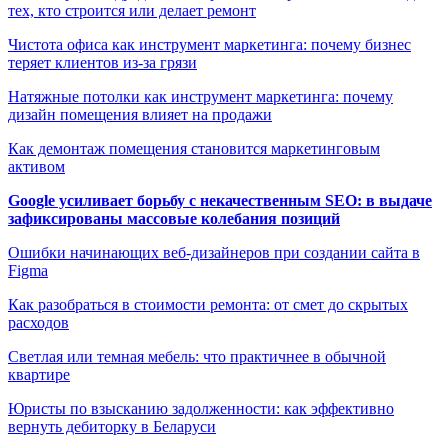
тех, кто строится или делает ремонт
Чистота офиса как инструмент маркетинга: почему бизнес
теряет клиентов из-за грязи
Натяжные потолки как инструмент маркетинга: почему
дизайн помещения влияет на продажи
Как демонтаж помещения становится маркетинговым
активом
Google усиливает борьбу с некачественным SEO: в выдаче
зафиксированы массовые колебания позиций
Ошибки начинающих веб-дизайнеров при создании сайта в
Figma
Как разобраться в стоимости ремонта: от смет до скрытых
расходов
Светлая или темная мебель: что практичнее в обычной
квартире
Юристы по взысканию задолженности: как эффективно
вернуть дебиторку в Беларуси