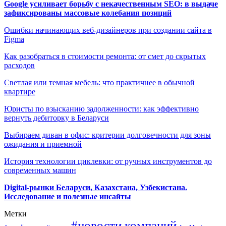
Google усиливает борьбу с некачественным SEO: в выдаче
зафиксированы массовые колебания позиций
Ошибки начинающих веб-дизайнеров при создании сайта в
Figma
Как разобраться в стоимости ремонта: от смет до скрытых
расходов
Светлая или темная мебель: что практичнее в обычной
квартире
Юристы по взысканию задолженности: как эффективно
вернуть дебиторку в Беларуси
Выбираем диван в офис: критерии долговечности для зоны
ожидания и приемной
История технологии циклевки: от ручных инструментов до
современных машин
Digital-рынки Беларуси, Казахстана, Узбекистана.
Исследование и полезные инсайты
Метки
#новости компаний