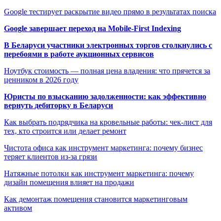
Google тестирует раскрытие видео прямо в результатах поиска
Google завершает переход на Mobile-First Indexing
В Беларуси участники электронных торгов столкнулись с
перебоями в работе аукционных сервисов
Ноутбук стоимость — полная цена владения: что прячется за
ценником в 2026 году
Юристы по взысканию задолженности: как эффективно
вернуть дебиторку в Беларуси
Как выбрать подрядчика на кровельные работы: чек-лист для
тех, кто строится или делает ремонт
Чистота офиса как инструмент маркетинга: почему бизнес
теряет клиентов из-за грязи
Натяжные потолки как инструмент маркетинга: почему
дизайн помещения влияет на продажи
Как демонтаж помещения становится маркетинговым
активом