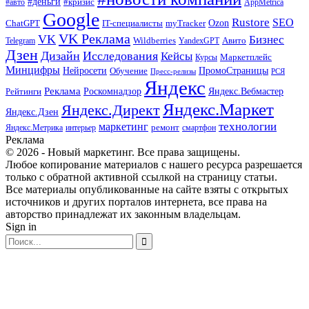
#деньги
#кризис
#авто
AppMetrica
Google
Rustore
SEO
myTracker
Ozon
ChatGPT
IT-специалисты
VK Реклама
VK
Бизнес
Авито
Wildberries
Telegram
YandexGPT
Дзен
Дизайн
Исследования
Кейсы
Маркетплейс
Курсы
Минцифры
ПромоСтраницы
Нейросети
Обучение
Пресс-релизы
РСЯ
Яндекс
Реклама
Роскомнадзор
Яндекс.Вебмастер
Рейтинги
Яндекс.Маркет
Яндекс.Директ
Яндекс.Дзен
маркетинг
технологии
ремонт
Яндекс.Метрика
интерьер
смартфон
Реклама
© 2026 - Новый маркетинг. Все права защищены.
Любое копирование материалов с нашего ресурса разрешается
только с обратной активной ссылкой на страницу статьи.
Все материалы опубликованные на сайте взяты с открытых
источников и других порталов интернета, все права на
авторство принадлежат их законным владельцам.
Sign in