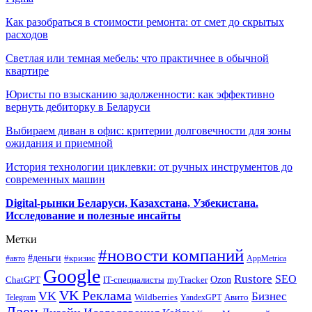
Как разобраться в стоимости ремонта: от смет до скрытых
расходов
Светлая или темная мебель: что практичнее в обычной
квартире
Юристы по взысканию задолженности: как эффективно
вернуть дебиторку в Беларуси
Выбираем диван в офис: критерии долговечности для зоны
ожидания и приемной
История технологии циклевки: от ручных инструментов до
современных машин
Digital-рынки Беларуси, Казахстана, Узбекистана.
Исследование и полезные инсайты
Метки
#новости компаний
#деньги
#кризис
#авто
AppMetrica
Google
Rustore
SEO
myTracker
Ozon
ChatGPT
IT-специалисты
VK Реклама
VK
Бизнес
Авито
Wildberries
Telegram
YandexGPT
Дзен