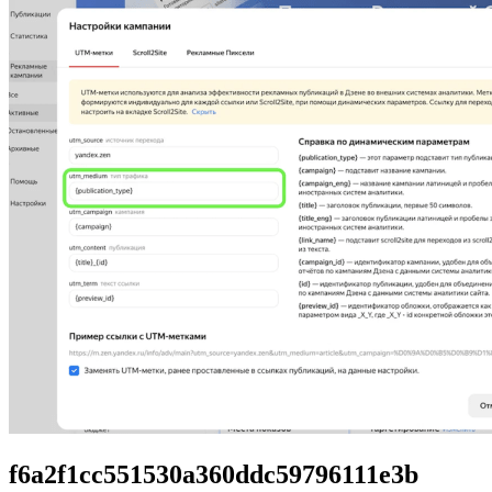
f6a2f1cc551530a360ddc59796111e3b