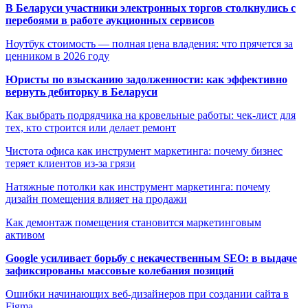
В Беларуси участники электронных торгов столкнулись с
перебоями в работе аукционных сервисов
Ноутбук стоимость — полная цена владения: что прячется за
ценником в 2026 году
Юристы по взысканию задолженности: как эффективно
вернуть дебиторку в Беларуси
Как выбрать подрядчика на кровельные работы: чек-лист для
тех, кто строится или делает ремонт
Чистота офиса как инструмент маркетинга: почему бизнес
теряет клиентов из-за грязи
Натяжные потолки как инструмент маркетинга: почему
дизайн помещения влияет на продажи
Как демонтаж помещения становится маркетинговым
активом
Google усиливает борьбу с некачественным SEO: в выдаче
зафиксированы массовые колебания позиций
Ошибки начинающих веб-дизайнеров при создании сайта в
Figma